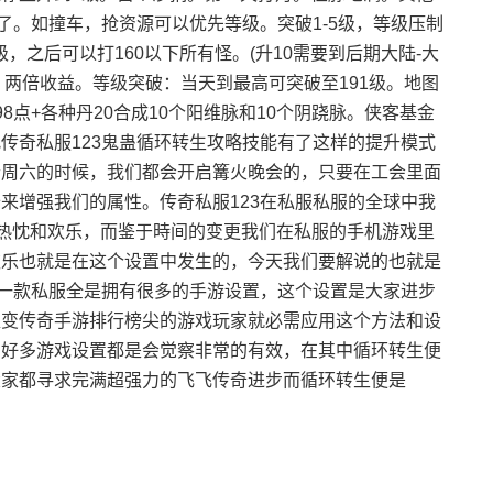
了。如撞车，抢资源可以优先等级。突破1-5级，等级压制
，之后可以打160以下所有怪。(升10需要到后期大陆-大
买。两倍收益。等级突破：当天到最高可突破至191级。地图
魂98点+各种丹20合成10个阳维脉和10个阴跷脉。侠客基金
传奇私服123鬼蛊循环转生攻略技能有了这样的提升模式
个周六的时候，我们都会开启篝火晚会的，只要在工会里面
来增强我们的属性。传奇私服123在私服私服的全球中我
戏热忱和欢乐，而鉴于時间的变更我们在私服的手机游戏里
欢乐也就是在这个设置中发生的，今天我们要解说的也就是
每一款私服全是拥有很多的手游设置，这个设置是大家进步
超变传奇手游排行榜尖的游戏玩家就必需应用这个方法和设
的好多游戏设置都是会觉察非常的有效，在其中循环转生便
大家都寻求完满超强力的飞飞传奇进步而循环转生便是