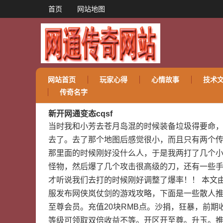
首页
网站地图
网站首页
玩家心得
心情故事
技术
传奇名字
新开网通变态cqsf
当时我和小芳去苍月岛混的时候装备垃圾得要命，
去了。去了那个地图后感觉很小，而且只有两个
那里面的时候刚好没什么人，于是我两打了几个
怪物，然后爆了几个攻击很高级的刀，还有一些
才听说我们去打的时候刚好调整了爆率！！ 本文
服发布网侠岚仗剑的游戏攻略，下面是一些散人
至尊会员。充值20块RMB点。沙捐，狂暴，前
等级可领取双倍收益不等。开区开至尊。升玉。推