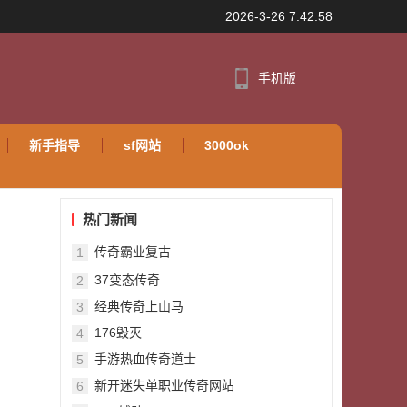
2026-3-26 7:42:58
手机版
新手指导
sf网站
3000ok
热门新闻
传奇霸业复古
1
37变态传奇
2
经典传奇上山马
3
176毁灭
4
手游热血传奇道士
5
新开迷失单职业传奇网站
6