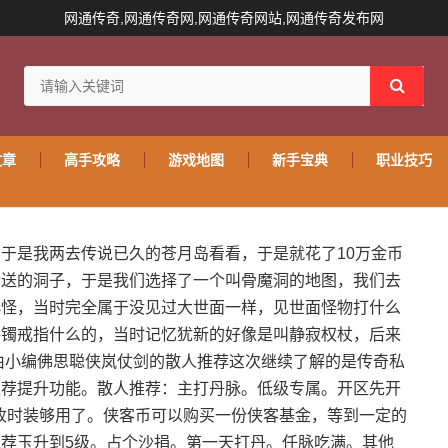
网通传奇,网通传奇网,网通传奇网站,网通传奇发布网
文章
高手攻略
游戏地图
新手宝典
职业技巧
于是我两去传说已久的苍月岛看看，于是就花了10万金币
传送的洞子，于是我们选择了一个叫骨魔洞的地图，我们去
小怪，当时完全属于没见过大世面一样，见世面怪物打什么
手镯戒指什么的，当时记忆犹新的好像是叫静寂权杖，后来
由小编佛思聪侠岚仗剑的散人推荐这次继续了解的是传奇私
推荐提升功能。散人推荐：主打丹脉。低级专属。开区先开
期收时装够用了。侠客币可以购买一份侠客基金，等到一定的
荐玉升到5级。占个沙捐。第一天打丹。任脉吃满。其他