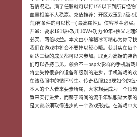
看情况定。满了任脉就可以打155以下到所有怪物
血量相差不大稳赢。充值推荐：开区双玉到7级-9级
荒)有条件的可以榜一( 最高属性)。侠客基金必
开通：要求191级+攻击10W+功力40年+侠义之
必买。两倍收益。本文由小编稽冰可精心为你寻找
我们在游戏中将会不要掉以轻心哦。获其实在每
到达三级的成员都可以来参加。取更为高端的装备
们可以各持己见，领会不一psp火影样的手机游
将会失掉很多的设备和级别的进步，手机游戏的
在该私服中的循环转生。传奇私服123现如今的
本人的个人看来要素所属，大家想要成为一个顶
置来实行进步，而鉴于時间的流千年私服逝大家
是大家必须取得进步的一个游戏形式。在游戏中