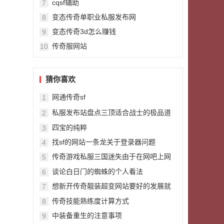
cqsf辅助
7
变态传奇单职业私服发布网
8
变态传奇3d怎么赚钱
9
传奇服网站
10
猜你喜欢
网通传奇sf
1
私服发布站盘点三顶适合战士的极品道
2
士头盔
四宝的纯粹
3
找sf的网站一条龙关于登录器问题
4
传奇游戏私服三国迷失由于在网吧上网
5
的人多不胜数
谈论白日门的蜘蛛的个人看法
6
想新开传奇靓装超变网站要好的发展就
7
需要加入强大的行会
传奇技能熟练度计算方式
8
中装备重生的注意事项
9