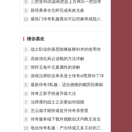
三把攻45武器两把是上古神兵一把自带
8
超强属性
获得勇者令怎样完成有效兑换
9
最热门传奇私服粪虫可以挖麻痹戒指八
10
十万分之一的爆率还能挖到吗
猜你喜欢
战士职业的基恩能够纵横剑术的使用传
1
奇sf185战神版效果和方式
高效强化风云道靴的方法详解
2
情怀玉兔中元素属性的讲解
3
游戏法师职业单杀道士传奇sf黑屏补丁详
4
细攻略
最新传奇3私服：适合烧猪的幽冥回廊刷
5
新三只BOSS比小白的爆率好
传奇之新手快速升级大法
6
法师遇到战士之后要如何脱困
7
怎么做才能快速提升传奇亲密度
8
传奇服务端下载外观酷似沃玛教主攻击
9
类似神兽的怪物火焰沃玛
电信传奇私服：产出特戒又多又好的三
10