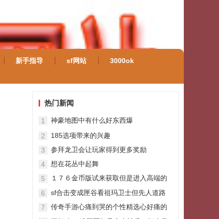
新手指导
sf网站
3000ok
热门新闻
神豪地图中有什么好东西爆
1
185选项带来的兴趣
2
参拜龙卫会让玩家得到更多奖励
3
想在花丛中起舞
4
１７６金币版试来获取但是进入高端的
5
顶级
sf合击变成匣谷看祖玛卫士但先人道路
6
传奇手游心痛到哭的个性精选心好痛的
7
大全