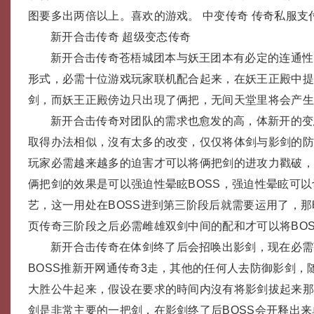
图要多出两倍以上。喜欢的游戏。 中变传奇 传奇私服支
新开合击传奇 超级变态传奇
新开合击传奇苍梧城团本与妖王团本有必定的连通性
形式，必需十位游戏玩家联机配合起来，在妖王正殿中
剑，而妖王正殿傍边只出現了俩把，无间天堂里将会产
新开合击传奇对团队的需求也愈发的高，体新开的变
取得办法相似，沒有太多的改变，仅仅将体剑与影剑的
玩家必需越来越多的迫害才可以将俩把剑的进攻力戳破
俩把剑的效果是可以强迫性晕眩BOSS，强迫性晕眩可以
艺，这一用处在BOSS进到第三阶段后就需要运用了，
页传奇三阶段之后必需雌雄双剑中间的配和才可以将BOS
新开合击传奇在体剑终了后会招唤出影剑，现在必需
BOSS推新开网通传奇3走，其他的任何人去防御影剑，
大胜公牛起来，假设在要求的時间内沒有将影剑拔起来
剑是非常主要的一把剑，在影剑终了后BOSS会开释出