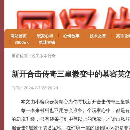
网站首页
玩家心得
心情故事
技术文章
高手攻
3000ok
执迷古镇
当前位置 :
迷失版本传奇
新开合击传奇三皇微变中的慕容英
时间：2024-2-7 23:20:20
本文由小编秋云英精心为你寻找新开合击传奇三皇微
每一本来材料也不用怎么准备。个玩家心中，都是有
的幻境升级，只有装备打到中等以上的玩家，才梁山私服
服合击0层这个装备宝地，在幻境十层的怪物boss都是