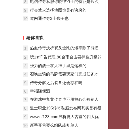
电信传奇私服你晓得羽士的特征是甚么
8
吗
行会篝火选择地图也是有诀窍的
9
道网通传奇3士孩子也
10
猜你喜欢
热血传奇浅析双头金刚的爆率除了能挖
1
法神以外还能挖什么
玩1sf广告代理.80金币合击要抓住升级的
2
要领
强力的战士在大神手里是这样的
3
召唤坐骑的马牌需要玩家们完成任务才
4
能获176复古传奇月卡版得
传奇分解之后装备还会存在吗
5
幸福随便洒
6
在游戏中九龙传奇也不用担心会被别人
7
开红欺负
道士职业195传奇私服发布网其实是有很
8
多战斗技巧能够发掘
www.sf123.com浅析兽人古墓的四大优
9
势难怪玩家都喜欢在这里发展
新手开荒要么组队或则单人
10