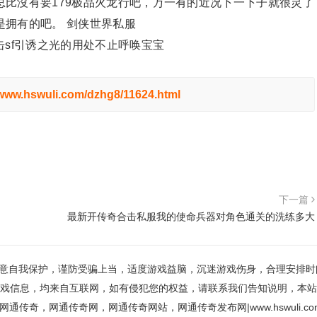
比沒有要179极品火龙行吧，万一有的近况下一下子就很灵了
是拥有的吧。 剑侠世界私服
sf引诱之光的用处不止呼唤宝宝
/www.hswuli.com/dzhg8/11624.html
下一篇
最新开传奇合击私服我的使命兵器对角色通关的洗练多大
意自我保护，谨防受骗上当，适度游戏益脑，沉迷游戏伤身，合理安排时
戏信息，均来自互联网，如有侵犯您的权益，请联系我们告知说明，本站
网通传奇，网通传奇网，网通传奇网站，网通传奇发布网|www.hswuli.co