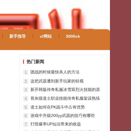
新手指导
sf网站
3000ok
热门新闻
团战的时候最快杀人的方法
1
这把武器遭到新手玩家的轻视
2
新开韩版传奇私服冰雪双烈火技能的原
3
理
骨灰级道士职业技能传奇私服架设熟练
4
度练习攻略
道士如何在PK战斗中占有优势
5
游戏中升级200yy武器的技巧有哪些
6
打怪爆率UP仙法带来的收益
7