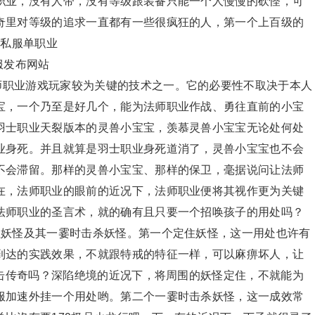
职业，没有人带，没有等级跟装备只能一个人慢慢的砍怪，可
奇里对等级的追求一直都有一些很疯狂的人，第一个上百级的
奇私服单职业
服发布网站
师职业游戏玩家较为关键的技术之一。它的必要性不取决于本人
宝，一个乃至是好几个，能为法师职业作战、勇往直前的小宝
羽士职业天裂版本的灵兽小宝宝，羡慕灵兽小宝宝无论处何处
业身死。并且就算是羽士职业身死道消了，灵兽小宝宝也不会
不会滞留。那样的灵兽小宝宝、那样的保卫，毫据说问让法师
在，法师职业的眼前的近况下，法师职业便将其视作更为关键
法师职业的圣言术，就的确有且只要一个招唤孩子的用处吗？
住妖怪及其一霎时击杀妖怪。第一个定住妖怪，这一用处也许有
到达的实践效果，不就跟特戒的特征一样，可以麻痹坏人，让
合击传奇吗？深陷绝境的近况下，将周围的妖怪定住，不就能为
服加速外挂一个用处哟。第二个一霎时击杀妖怪，这一成效常