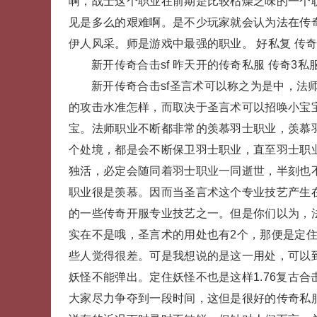
啊，战士这个职业在前期是比较枯燥乏味的一个
见是多么的艰难啊。是不少玩家就会认为法在传
伊人风采。师是游戏中最强的职业。 好私复 传
新开传奇合击sf 昨天开的传奇私服 传奇3私
新开传奇合击sf圣言术可以称之为是中，法
的攻击水准怎样，而取决于圣言术可以招唤小宝
宝。法师职业不断都非常的羡慕羽士职业，羡慕
个处境，都是会不断保卫羽士职业，直至羽士职
独活，必定会随同着羽士职业一同逝世，半刻也
职业很是羡慕。因而当圣言术这个专业技艺产生
的一些传奇开服专业技艺之一。但是你们以为，
实在不是哦，圣言术的用处也有2个，那便是定
些人觉得很差。可是我想说的是这一用处，可以
妖怪不能弹出。定住妖怪不也是这样1.76复古
大家尽力争夺到一段时间，这但是很好的传奇私