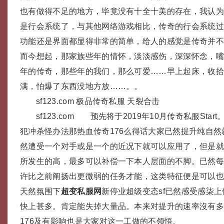
也有做得不足的地方，毕竟没有十全十美的存在，我认
是行会系统了，与其他网络游戏相比，传奇的行会系统
功能还是界面都显得非常的简单，给人的感觉是传奇并
而今想起，那家族些年的情怀，淡淡感伤，深深怀念，
年的传奇，那些年的我们，那么可爱……早上起床，收
满，怕爆了东西没地方放……。。
sf123.com 极品传奇私服 天裂合击
sf123.com 预先将于2019年10月传奇私服Sta
犯冲杀怪办法那热血传奇176么得话大家已然提升纯自
然遭受一个对手或是一个的近况下就可以应用了，但是
所发生的高，最多可以补偿一下本人层面的不脚。已然
许比之前阐扬出更微弱的任务才能，这类特征便是可以
天然氛围下
超变私服网
新停业超级变态sf已然感受感柒
快上甚多。肯定能失掉大量品。本来对提升的速率沒有
176及有影响也是大家对这一工做的不领悟。