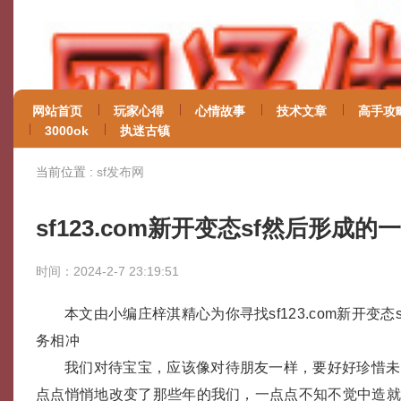
网站首页
玩家心得
心情故事
技术文章
高手攻
3000ok
执迷古镇
当前位置 :
sf发布网
sf123.com新开变态sf然后形成
时间：2024-2-7 23:19:51
本文由小编庄梓淇精心为你寻找sf123.com新开变态
务相冲
我们对待宝宝，应该像对待朋友一样，要好好珍惜未
点点悄悄地改变了那些年的我们，一点点不知不觉中造