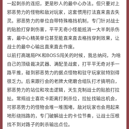
一起刺杀的连招，更是秒人的最中心办法。但只要对上
邪恶势力的怪物和敌对玩家，这套惯用打法直来直去失
灵。邪恶势力的单位自带特殊格挡机制，专门针对战士
的贴脸打穿刺伤害，平平无奇小怪能抵消一大半刺杀伤
害，最中心精英单位甚至能直来直去格挡穿刺效果，让
战士的最中心输出直来直去作废。
以前打高端局PK和BOSS闯关的时候，我总纳闷，为啥
自己的顶级裁决武器、满配圣战套，打平平无奇对手一
路平推，碰到邪恶势力的据点怪物和驻守玩家就特别得
很乏力。后来跟行会的老牌大佬磨合组队打才搞明白，
邪恶势力的站位和攻击逻辑，天生克制战士的贴脸打拉
扯。常规战士喜欢卡距离打刺杀位，拉扯找输出机会，
可邪恶势力的怪物会堆一堆围堵，敌对玩家也会用起来
地形绕挡路的，专门破解战士的卡位节奏，让战士压根
找不到对路子的刺杀输出点位。