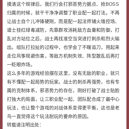
摸清这个规律后，我们行会打邪恶势力据点、抢BOSS
归属的时候，就干干净净调整了职业配一起打法。不再
让战士自个儿冲锋硬刚，而是配一起法师铺火墙控场、
道士挂红绿毒减防，先靠群攻消耗敌方血量和防御，打
乱对方站位之后，战士再找准空当突进打刺杀和烈火输
出。组队打拉扯的过程中，也学会了不瞎追刀，用起来
走位风筝规避伤害，等敌方机制失效、阵型散乱后再打
一眨眼炸场。
这么多年的游戏经验摆在这里，没有无敌的职业，就只
有不懂配一起局势的玩家。战士的刺杀再强势，也有专
属的克制体系，邪恶势力的存在，刚好打破了战士贴脸
打独大的局面，让三职业配一起、团队配合成了最中心
玩法，也让整个游戏的对战体系变得更平衡，这也是老
鸟一直觉得这个玩法耐玩的要命的原因。
转载请注明出处：