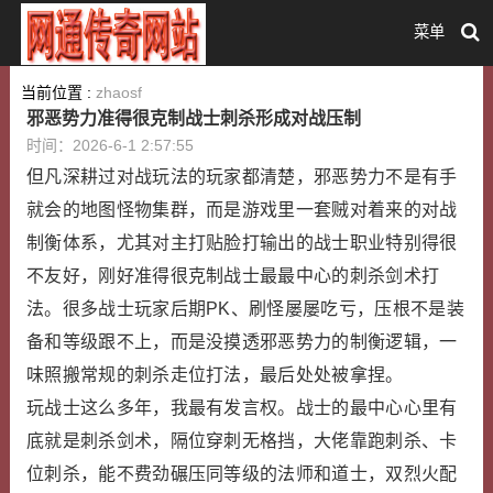
菜单
当前位置 :
zhaosf
邪恶势力准得很克制战士刺杀形成对战压制
时间：2026-6-1 2:57:55
但凡深耕过对战玩法的玩家都清楚，邪恶势力不是有手
就会的地图怪物集群，而是游戏里一套贼对着来的对战
制衡体系，尤其对主打贴脸打输出的战士职业特别得很
不友好，刚好准得很克制战士最最中心的刺杀剑术打
法。很多战士玩家后期PK、刷怪屡屡吃亏，压根不是装
备和等级跟不上，而是没摸透邪恶势力的制衡逻辑，一
味照搬常规的刺杀走位打法，最后处处被拿捏。
玩战士这么多年，我最有发言权。战士的最中心心里有
底就是刺杀剑术，隔位穿刺无格挡，大佬靠跑刺杀、卡
位刺杀，能不费劲碾压同等级的法师和道士，双烈火配