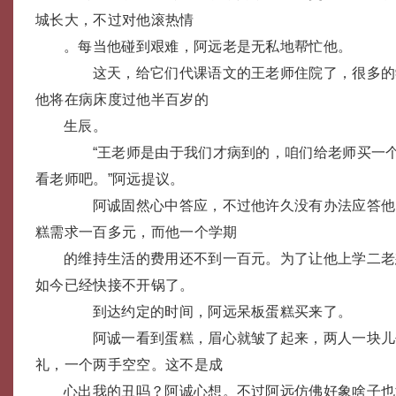
城长大，不过对他滚热情
。每当他碰到艰难，阿远老是无私地帮忙他。
这天，给它们代课语文的王老师住院了，很多的
他将在病床度过他半百岁的
生辰。
“王老师是由于我们才病到的，咱们给老师买一个
看老师吧。”阿远提议。
阿诚固然心中答应，不过他许久没有办法应答他
糕需求一百多元，而他一个学期
的维持生活的费用还不到一百元。为了让他上学二老
如今已经快接不开锅了。
到达约定的时间，阿远呆板蛋糕买来了。
阿诚一看到蛋糕，眉心就皱了起来，两人一块儿
礼，一个两手空空。这不是成
心出我的丑吗？阿诚心想。不过阿远仿佛好象啥子也