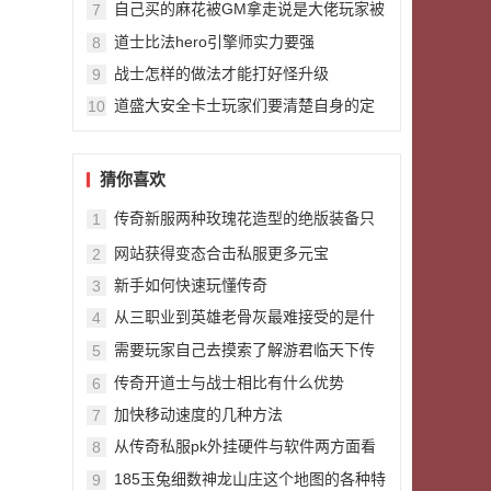
自己买的麻花被GM拿走说是大佬玩家被
7
盗的装备
道士比法hero引擎师实力要强
8
战士怎样的做法才能打好怪升级
9
道盛大安全卡士玩家们要清楚自身的定
10
位
猜你喜欢
传奇新服两种玫瑰花造型的绝版装备只
1
有大佬玩家才有
网站获得变态合击私服更多元宝
2
新手如何快速玩懂传奇
3
从三职业到英雄老骨灰最难接受的是什
4
么
需要玩家自己去摸索了解游君临天下传
5
奇戏的魅力
传奇开道士与战士相比有什么优势
6
加快移动速度的几种方法
7
从传奇私服pk外挂硬件与软件两方面看
8
私服
185玉兔细数神龙山庄这个地图的各种特
9