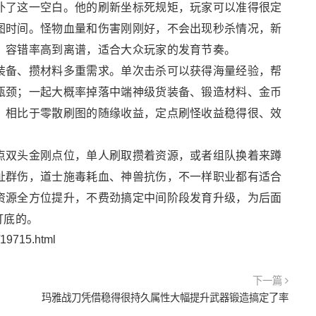
补了这一空白。他的刷新坐标死规矩，玩家可以准得很定
图时间。怪物血量和伤害刚刚好，不会出现秒杀情况，新
，容错率高到离谱，适合大众玩家的发育节奏。
装备、攒材料多重需求。单次击杀可以获得海量经验，帮
瓶颈；一起大概率掉落中端神级货装备、锻造材料、金币
。相比于零散刷图的随缘收益，定点刷怪收益稳得很、效
。
点双头金刚点位，单人刷取攒着资源，或者组队换着来蹲
扯群伤，道士施毒耗血、神兽抗伤，不一样职业都有适合
资源全方位提升，不费劲搞定中间阶段发育升级，为后面
打底的。
/19715.html
下一篇
玛雅战刀凭借稳得很持久属性大幅提升武器锻造搞定了率