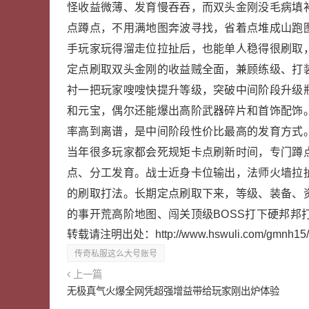
怪收益微薄、发育慢吞吞，而双头金刚没毛病填
点蹲点，不用满地图奔波寻找，省着点堆成山跑
手玩家玩得溜走位拉扯后，也能单人稳得很刷取
定点刷取双头金刚的收益贼全面，兼顾练级、打
衬一把玩家嗖嗖快提升等级，突破中间阶段升级
和元宝，偶尔还能爆出高阶武器碎片和首饰配饰
率高到离谱，是中间阶段性价比最高的发育方式
当年很多玩家都会死规矩卡点刷新时间，专门蹲
点、分工发育。战士近身卡位输出，法师火墙拉
的刷取打法。长期定点刷取下来，等级、装备、
的事开荒高阶地图、闯关顶级BOSS打下硬邦邦
转载请注明出处：
http://www.hswuli.com/gmnh15
传奇私服这么大号账号
上一篇
无极真气火爆全网凭超强增益带给玩家刚出炉体验