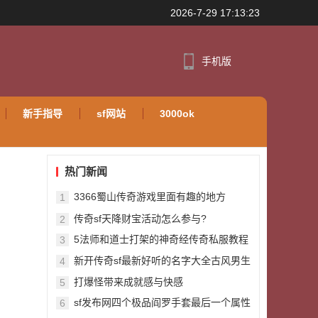
2026-7-29 17:13:23
手机版
新手指导
sf网站
3000ok
热门新闻
3366蜀山传奇游戏里面有趣的地方
1
传奇sf天降财宝活动怎么参与?
2
5法师和道士打架的神奇经传奇私服教程
3
历
新开传奇sf最新好听的名字大全古风男生
4
两耳就是菩提
打爆怪带来成就感与快感
5
sf发布网四个极品阎罗手套最后一个属性
6
很强却很尴尬