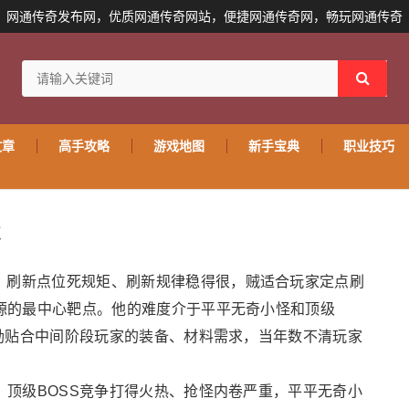
网通传奇发布网，优质网通传奇网站，便捷网通传奇网，畅玩网通传奇
文章
高手攻略
游戏地图
新手宝典
职业技巧
点
，刷新点位死规矩、刷新规律稳得很，贼适合玩家定点刷
源的最中心靶点。他的难度介于平平无奇小怪和顶级
励贴合中间阶段玩家的装备、材料需求，当年数不清玩家
顶级BOSS竞争打得火热、抢怪内卷严重，平平无奇小