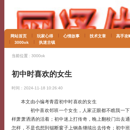
网站首页
玩家心得
心情故事
技术文章
高手攻
3000ok
执迷古镇
当前位置 :
3000ok
初中时喜欢的女生
时间：2024-11-18 10:26:40
本文由小编考青霞初中时喜欢的女生
初中喜欢邻班一个女生，人家正眼都不瞧我一下
样萧萧洒洒的活着；初中迷上打传奇，晚上翻校门出去
怎样，不是也想到锯断窗子上钢条继续出去传奇；初中