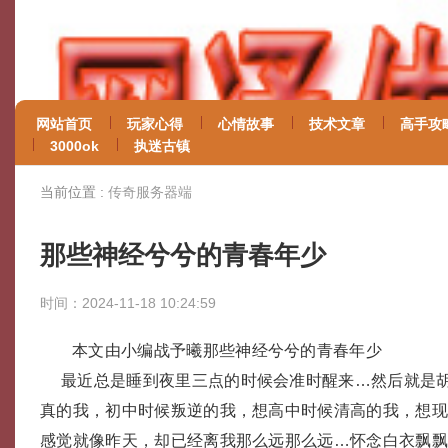
网站首页
玩家心得
心情故事
技术文章
高手攻
3000ok
执迷古镇
当前位置 :
传奇服务器端
那些神经兮兮的青春年少
时间：2024-11-18 10:24:59
本文由小编战予曦那些神经兮兮的青春年少
最近总是睡到夜里三点的时候会准时醒来…然后就是
真的我，初中时候叛逆的我，想高中时候清高的我，想
感觉就像昨天，却已经离我那么远那么远…怀念白衣飘