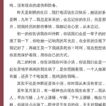
纯，没有现在的虚伪和防备。
昨天是刺猬的生日，我打电话说生日快乐，她说好多
是啊，九年了…我总是呆呆的，会忘记你的生日。但是
月，陪我经历的那些事情，我都记在心里，从未忘记。
初一的你告诉我你叫仲辉，你说我们会是一辈子的好
撞了我一下，你给她一记响亮的耳光后，在全班的注视
我记好了，再碰王昊一下我就弄死你！呵呵，现在想想
你居然保护着我，用你自己的方式。
高二的时候，你告诉我你叫张小演，你说我们会是一
起在异地学画画的我生病了，是你照顾着我，一个人做
衣服，还弄了个电饭煲，熬鸡汤给我喝…
其实不论是仲辉还是张小演，你对我从来没有变过，
某年某月某日，有一睡神也出现在我生命里了…我从
人，早自习睡，上午上课睡，午睡，下午上课睡，晚自
林，你就这么出场了…即使是五年后的你，天天对我喊