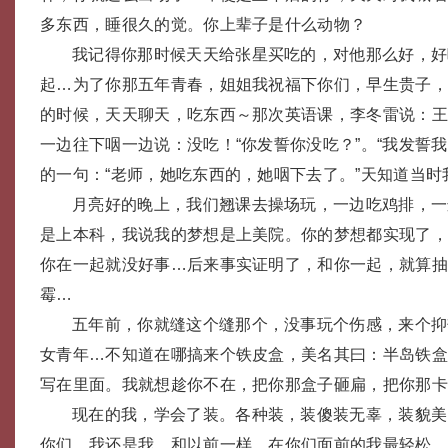
多东西，睡很久的觉。你上辈子是什么动物？
我记得你那时候天天给张星买吃的，对他那么好，好
起…为了你那五年青春，姐姐我祝福下你们，早生贵子
的时候，天天聊天，吃东西～那次英语课，李冬雷说：
一边往下咽一边说：没吃！“你发誓你没吃？”。“我发誓
的一句：“老师，她吃东西的，她咽下去了。”天知道当时
月亮好的晚上，我们翘课去操场玩，一边吃鸡排，一
是上本科，我说我的梦想是上美院。你的梦想都实现了
你在一起就没好事…后来事实证明了，和你一起，就算
霉…
五年前，你就缝这个缝那个，没事玩个伤感，来个抑
女青年…不知道在哪搞来个铁皮盒，美名其曰：半岛铁
写在里面。我就想趁你不在，把你那盒子砸扁，把你那卡片都
现在的我，学会了装。各种装，装傻装无辜，装貌美
你们，我还是我，和以前一样。在你们面前的我最轻松