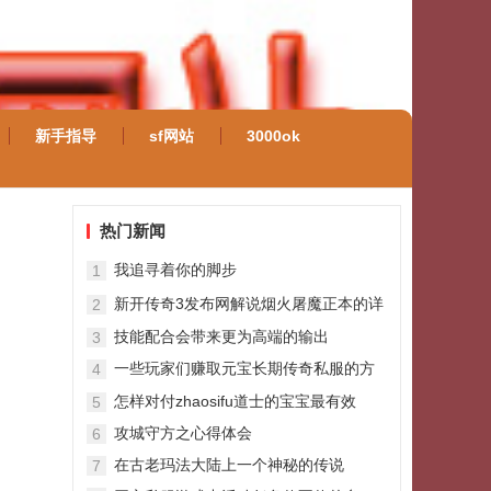
新手指导
sf网站
3000ok
热门新闻
我追寻着你的脚步
1
新开传奇3发布网解说烟火屠魔正本的详
2
细打法攻略
技能配合会带来更为高端的输出
3
一些玩家们赚取元宝长期传奇私服的方
4
法和途径
怎样对付zhaosifu道士的宝宝最有效
5
攻城守方之心得体会
6
在古老玛法大陆上一个神秘的传说
7