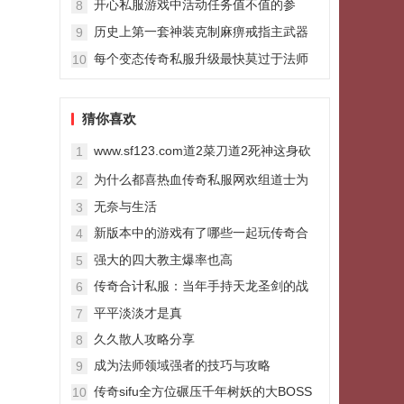
开心私服游戏中活动任务值不值的参
8
与？
历史上第一套神装克制麻痹戒指主武器
9
属性碾压屠龙
每个变态传奇私服升级最快莫过于法师
10
猜你喜欢
www.sf123.com道2菜刀道2死神这身砍
1
道装备加了45点攻击
为什么都喜热血传奇私服网欢组道士为
2
队友
无奈与生活
3
新版本中的游戏有了哪些一起玩传奇合
4
理的改变
强大的四大教主爆率也高
5
传奇合计私服：当年手持天龙圣剑的战
6
士佩戴什么项链8L的独一档
平平淡淡才是真
7
久久散人攻略分享
8
成为法师领域强者的技巧与攻略
9
传奇sifu全方位碾压千年树妖的大BOSS
10