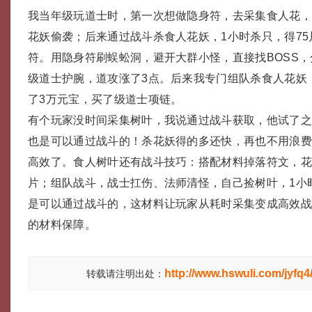
我当年级玩道士时，第一次想做隐身符，去采集食人花，
花妖偷袭；后来通过战斗杀食人花妖，1小时杀只，得7
符。用隐身符刷蜈蚣洞，避开大群小怪，直接找BOSS
级道士护腕，道攻涨了3点。后来我专门组队杀食人花妖
了3万元宝，买了级道士项链。
有个玩家没时间采集树叶，我说通过战斗获取，他试了
也是可以通过战斗的！杀花妖得的多还快，再也不用浪
高效了。食人树叶还有战斗技巧：搭配材料掉落符文，花
片；组队战斗，战士扛伤、法师清怪，自己捡树叶，1小
是可以通过战斗的，这材料让玩家从耗时采集变成高效
的材料保障。
http://www.hswuli.com/jyfq4
转载请注明出处：