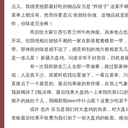
点儿。我感受他那最好吃的物品应当是 “炸饺子” 这菜不
菜单上都没有。然而你要是点 他就给你做。这物品就是
炸，但味道完全棒！
而后给大家引荐引荐兰州牛肉伸面。具体地点也
开花。但我绝相比较较不赖的一家在新港鸳鸯楼那一带，
带。那伸面的味道就不说了，感受和别的地方都相差无
是一道儿菜！ 新疆大盘鸡。问道非常不好形容，仍然老规
有一次我和朋友三人去那一带做事，路过那家伸
或，人还真不少。抓紧时机找位置做下，一看点菜单。
直接点了一个最贵的。最后结果做的有些慢，在加上气
我就喝掉了2瓶冰啤。最后结果大盘鸡一上来我吃第1口
狠不的抽自个儿，我喝那瓶beer作什么呢？这要少吃若干物品
或许 也许 应当是我们对大盘鸡的热衷，对大盘
老板最后结果不收费为我们加了一份大盘鸡的板面。感动...