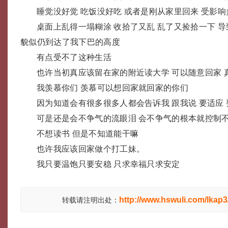
睡觉没好觉 吃饭没好吃 或者是刚从家里回来 受影
桌面上乱得一塌糊涂 收拾了又乱 乱了又捡拾一下 
貌似仍到达了我下巴的高度
有点受不了这种生活
也许当初真应该留在家的附近读大学 可以随意回家 
我羡慕你们 羡慕可以想回家就回家的你们
因为知道会有很多很多人都会告诉我 跟我说 要适应 
可是还是会不争气的流眼泪 会不争气的根本就控制
不想读书 但是不知道能干嘛
也许我应该回家做个打工妹。
我只要温饱只要安稳 只求幸福只求安定
http://www.hswuli.com/lkap3
转载请注明出处：