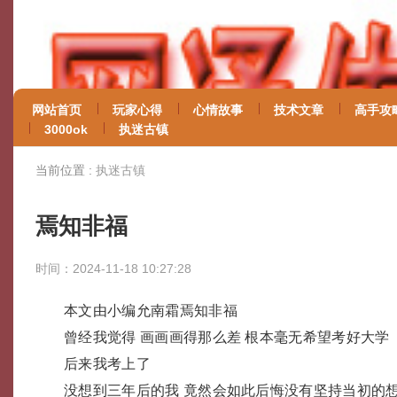
网站首页
玩家心得
心情故事
技术文章
高手攻
3000ok
执迷古镇
当前位置 :
执迷古镇
焉知非福
时间：2024-11-18 10:27:28
本文由小编允南霜焉知非福
曾经我觉得 画画画得那么差 根本毫无希望考好大学
后来我考上了
没想到三年后的我 竟然会如此后悔没有坚持当初的