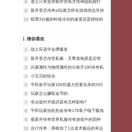
道士只有坚持勤学苦练才传神脱机能打
8
出极限操作
新开变态传奇sf玩家怎样在游戏傍边失掉
9
更多元宝
暗黑3台服的时候冷却的速度还是很快的
10
猜你喜欢
战士应该学会攒爆发
1
新开变态传世私服：天尊道袍原是定情
2
信物只不过天尊错过了这段好姻缘
闪避属性与物理属性的分新开180传奇私
3
服析
小宝贝的快乐
4
平民新手玩家100仿盛大想要击杀BOSS
5
需要具备哪些条件
玩家怎么赚取金币的
6
幸运值对升级武器有怎样影响?
7
平民玩家挂机热血传奇176客户端下载地
8
点选择及谨慎防范事项攻略
最新开传奇世界私服传奇游戏中的四种
9
双倍设定你经历过哪些
合计传奇：两根加了1点道术极品的幸运
10