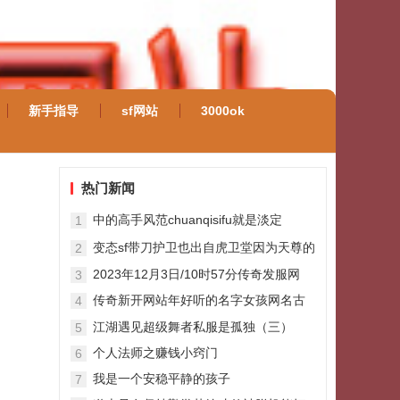
新手指导
sf网站
3000ok
热门新闻
中的高手风范chuanqisifu就是淡定
1
变态sf带刀护卫也出自虎卫堂因为天尊的
2
施救才成了带刀护卫
2023年12月3日/10时57分传奇发服网
3
传奇新开网站年好听的名字女孩网名古
4
风范大全只倾心不倾城
江湖遇见超级舞者私服是孤独（三）
5
个人法师之赚钱小窍门
6
我是一个安稳平静的孩子
7