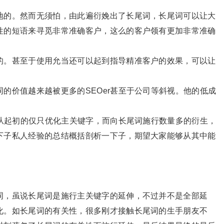
地的。然而无须怕，由此遍衍娩出了长尾词，长尾词可以让大
性的短语来寻觅非常准确客户，这么的客户领有更加非常准确
的。甚至于使用允当还可以起到指导精准客户的效果，可以让
的价值越来越被更多的SEOer甚至于公司等斜视。他的低成
们从起初的仅只优化主关键字，而向长尾词施行数量多的衍生，
下子私人经验的总结概括剖析一下子，期望大家能够从其中能
，虽说长尾词是施行主关键字的延伸，不过并不是全部延
化。如长尾词的有关性，很多刚才接触长尾词的生手朋友不