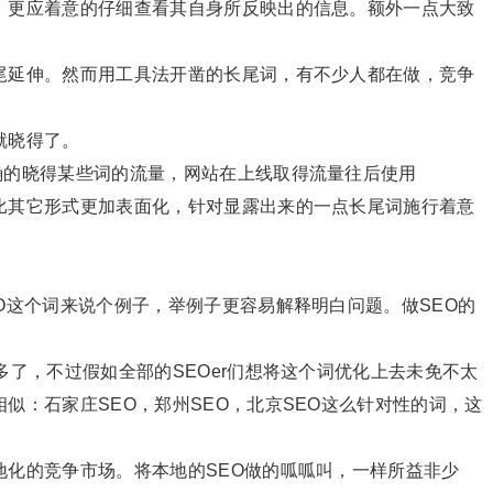
，更应着意的仔细查看其自身所反映出的信息。额外一点大致
尾延伸。然而用工具法开凿的长尾词，有不少人都在做，竞争
就晓得了。
的晓得某些词的流量，网站在上线取得流量往后使用
比其它形式更加表面化，针对显露出来的一点长尾词施行着意
这个词来说个例子，举例子更容易解释明白问题。做SEO的
多了，不过假如全部的SEOer们想将这个词优化上去未免不太
似：石家庄SEO，郑州SEO，北京SEO这么针对性的词，这
地化的竞争市场。将本地的SEO做的呱呱叫，一样所益非少