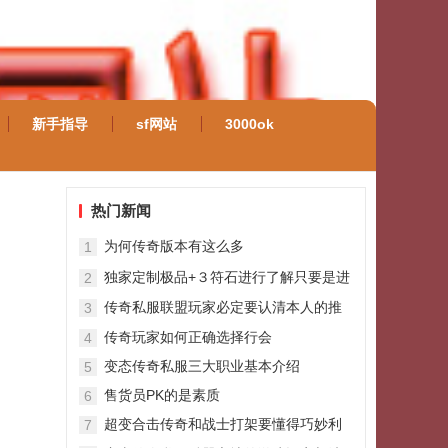
新手指导
sf网站
3000ok
热门新闻
为何传奇版本有这么多
1
独家定制极品+３符石进行了解只要是进
2
行关注
传奇私服联盟玩家必定要认清本人的推
3
动向前
传奇玩家如何正确选择行会
4
变态传奇私服三大职业基本介绍
5
售货员PK的是素质
6
超变合击传奇和战士打架要懂得巧妙利
7
用怪物！