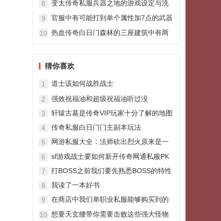
变太传奇私服兵器之地的游戏设定与洗
8
练方法
官服中有可能打到单个属性加7点的武器
9
吗？
热血传奇白日门森林的三座建筑中有两
10
个和隐藏地图有关
猜你喜欢
道士该如何战胜战士
1
强效祝福油和超级祝福油听过没
2
轩辕古墓是传奇VIP玩家十分了解的地图
3
传奇私服白日门门主副本玩法
4
网游私服大全：法师砍出烈火原来是一
5
位身穿攻4恶魔长袍的大战士
sf游戏战士要如何新开传奇网通私服PK
6
打BOSS之前我们要先熟悉BOSS的特性
7
我读了一本好书
8
在商店中我们单职业私服能够购买到的
9
药物只有中量的
想要天玄腰带你需要击败这些强大怪物
10