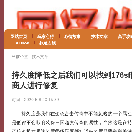
网站首页
玩家心得
心情故事
技术文章
高手攻
3000ok
执迷古镇
当前位置 :
技术文章
持久度降低之后我们可以找到176s
商人进行修复
时间：2020-5-8 20:15:39
持久度是我们在变态合击传奇中不能忽略的一个属性
是低都不会影响装备三国超变传奇的属性，当然这是在
态传奇私发服法毕竟很多玩家都知道持久度只要稍稍关