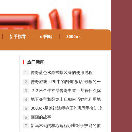
新手指导
sf网站
3000ok
热门新闻
传奇蓝色水晶戒指装备的使用过程
1
传奇游戏：PK中的四句“狠话”最狠的一
2
句不是8L说的
２２米金牛神器传奇中道士都有什么优
3
点？
地下夺宝和卧龙山庄如何巧妙的利用地
4
图刷怪
3000ok足以让法师称王的巩固手套进攻
5
64魔御16邪术206
画画的故事
6
新乌木剑的核心远程职业对于技能的依
7