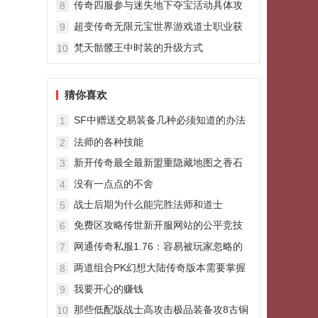
传奇四服参与迷失地下夺宝活动具体攻
8
略
超变传奇无限元宝世界游戏道士职业获
9
取装备攻略
梵天骷髅王中时装的升级方式
10
猜你喜欢
SF中赠送交易装备几种必须知道的办法
1
法师的各种技能
2
新开传奇最全最新盟重隐藏地图之香石
3
古墓全攻略
没有一点点的不舍
4
战士后期为什么能完胜法师和道士
5
免费区攻略传世新开服网站的公平竞技
6
场
网通传奇私服1.76：容易被玩家忽略的
7
怪物半兽战士
两道组合PK幻想大陆传奇版本需要掌握
8
的方法要领
我要开心的赚钱
9
那些低配版战士高攻击极品装备攻8古铜
10