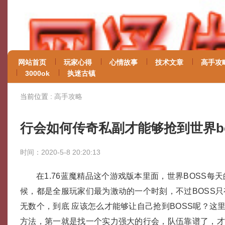
网站首页
玩家心得
心情故事
技术文章
高手攻
3000ok
执迷古镇
当前位置 :
高手攻略
行会如何传奇私副才能够抢到世界bo
时间：2020-5-8 20:20:13
在1.76蓝魔精品这个游戏版本里面，世界BOSS每
候，都是全服玩家们最为激动的一个时刻，不过BOSS
无数个，到底 应该怎么才能够让自己抢到BOSS呢？这
方法，第一就是找一个实力强大的行会，队伍靠谱了，才