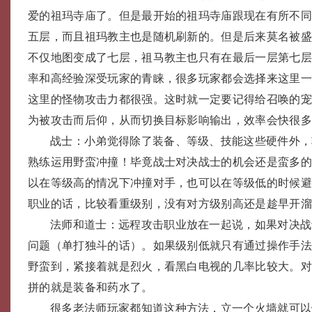
爱的祖玛寺庙了。但是最开始的祖玛寺庙跟现在有所不
五层，而且祖玛教主也是随机刷新的。但是后来莫名被
不仅地图变成了七层，祖马教主也只有在最后一层第七
率和高经验深受玩家的青睐，很多玩家都会选择来这里
这里的怪物攻击力都很强。这时就一定要记得给召唤的
为被攻击而后仰，从而切换目标影响输出，效率会快很
战士：小弟觉得除了装备、等级、技能这些硬件外，
熟练运用野蛮冲撞！毕竟战士对决战士的机会还是蛮多
以在等级高的情况下冲撞对手，也可以在等级低的时候
职业的话，比较看重级别，没有对方级别高还是趁早开
法师和道士：远程攻击职业放在一起说，如果对决战
问题（单打独斗的话）。如果级别低就只有通过操作手
野蛮到，紧接着就是烈火，看黑白电视的几率比较大。
拼的就是装备和药水了。
很多老法师玩家都知道这种方法，立一个火墙就可以