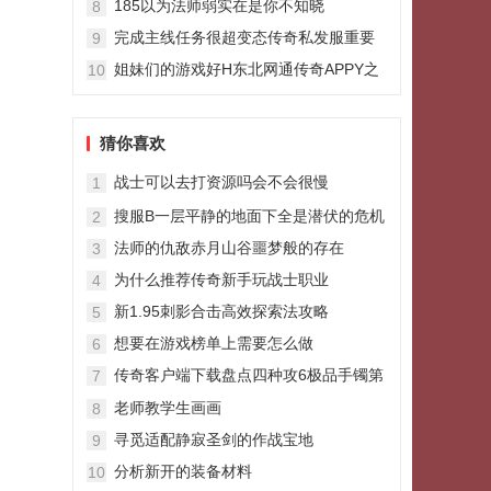
185以为法师弱实在是你不知晓
8
完成主线任务很超变态传奇私发服重要
9
姐妹们的游戏好H东北网通传奇APPY之
10
各种大杂烩
猜你喜欢
战士可以去打资源吗会不会很慢
1
搜服B一层平静的地面下全是潜伏的危机
2
法师的仇敌赤月山谷噩梦般的存在
3
为什么推荐传奇新手玩战士职业
4
新1.95刺影合击高效探索法攻略
5
想要在游戏榜单上需要怎么做
6
传奇客户端下载盘点四种攻6极品手镯第
7
四种是孤品
老师教学生画画
8
寻觅适配静寂圣剑的作战宝地
9
分析新开的装备材料
10