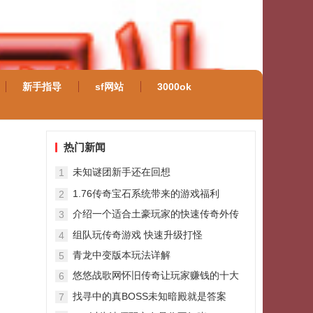
新手指导
sf网站
3000ok
热门新闻
未知谜团新手还在回想
1
1.76传奇宝石系统带来的游戏福利
2
介绍一个适合土豪玩家的快速传奇外传
3
官网升级技巧
组队玩传奇游戏 快速升级打怪
4
青龙中变版本玩法详解
5
悠悠战歌网怀旧传奇让玩家赚钱的十大
6
经验
找寻中的真BOSS未知暗殿就是答案
7