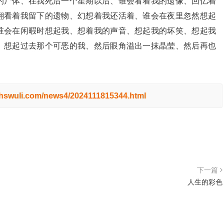
的尸体、在我死后一个星期以后、谁会看着我的遗像、回忆着
翻看着我留下的遗物、幻想着我还活着、谁会在夜里忽然想起
谁会在闲暇时想起我、想着我的声音、想起我的坏笑、想起我
、想起过去那个可恶的我、然后眼角溢出一抹晶莹、然后再也
.hswuli.com/news4/2024111815344.html
下一篇
人生的彩色