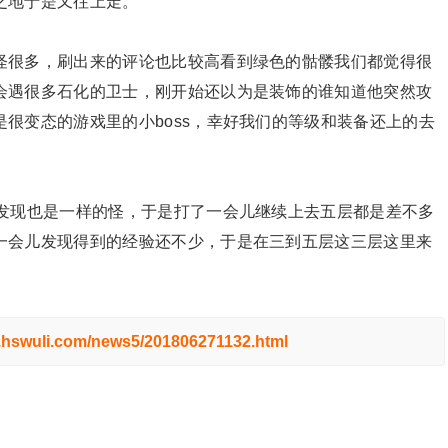
之地于是又往上走。
怪很多，刷出来的评论也比较高看到绿色的骷髅我们都觉得很
会遇很多石化的卫士，刚开始还以为是装饰的谁知道他突然攻
很变态的游戏里的小boss，幸好我们的等级和装备还上的去
。
层发现也是一样的怪，于是打了一会儿继续上去五层都是差不多
一会儿发现得到的经验还不少，于是在三到五层这三层这里来
w.hswuli.com/news5/201806271132.html