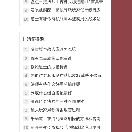
盘点三把法师上古神兵那把魔5匕首真香
8
召唤麒麟配一起低等级玩家低等级玩家
9
发育的强力帮衬一把
道士有哪传奇私服脚本些实用的战术适
10
合使用
猜你喜欢
复古版本散人应该怎么玩
1
你有本事就承认你是谁
2
谈论道士的戒指特点
3
热血传奇私服发布站比攻37裁决还强而
4
且自带运7的道士神兵北冥
法师有些什么好用的操作呢
5
到底什么组合搭配最好
6
细说传奇法师的三种不同属性
7
散人玩家累积装备艰苦过程
8
平民道士在混乱深渊刷怪的方法和传奇
9
私服发布攻略
新开中变传奇私服花吻蜘蛛比虎卫更强
10