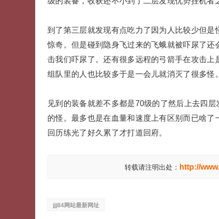
级的装备，收获还不小到了二层发现优势挂机者
到了第三层就发现有点吃力了因为人比较少但是
惊奇。但是碰到隐身飞过来的飞蛾就被吓尿了还
击我们吓尿了。还有很多远程的弓箭手在攻击上是
组队里的人也比较多于是一会儿就消灭了很多怪
见到的装备就差不多都是70级的了然后上去四
的怪。最多也是在血量和速度上有区别而已啥了
回历练光了好久累了才打道回府。
http://ww
转载请注明出处：
jjj84网站最新网址