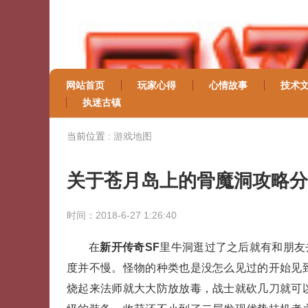
网站首页
玩家心得
心情故事
技术
执迷古镇
当前位置 :
游戏地图
关于苍月岛上的骨魔洞攻略分
时间：2018-6-27 1:26:40
在
新开传奇SF
里牛洞逛过了之后就有和朋友
度并不慢。怪物的种类也是没怎么见过的开始见
烧起来法师就大大防放放毒，战士就砍几刀就可