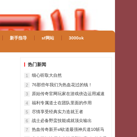
新手指导
sf网站
3000ok
热门新闻
细心听取大自然
1
76那些年我们为热血花过的钱！
2
原始传奇官网玩家在游戏傍边运用减速
3
单职业迷失技艺要
福利专属道士在团队里面的作用
4
尽情享受经典实力造就王者
5
战士必备野蛮技能成就顶尖输出
6
热血传奇新开sf砍道最强神兵道10斩马
7
最次攻37龙纹才震撼