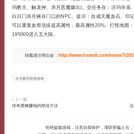
玛教主、触龙神、赤月恶魔爆出)。交任务在：沃玛寺庙
白日门赤月峡谷门口的NPC。提示：合成天魔血石、印
可以重复血祭洗练提高属性，最高属性20%。打怪地图：
195000进入五大陆。
http://www.hswuli.com/news7/20
转载请注明出处：
今天新开轻变传奇
上一篇
传奇摆摊赚钱的绝佳方法
法
拒绝盗版游戏，注意自我保护，谨防受骗上当，