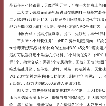
晶石任何小怪都暴，天魔币和元宝，可在一大陆右上角N
二大陆：领取充值豪礼后进回馈地图打一身基本装备
二大陆进行渡劫升140。渡劫完毕到回馈地图2(死亡领域)打
战力至95000后前往4大陆。安全区右侧NPC合成时装
神器合成：提高打怪爆率。提示：先渡劫，再合特殊
三大陆：小时装任务1：(NPC 魔神觉醒)鹿肉，鸡肉
蜘蛛毒牙(沃玛森林出)比奇传送坐标320 45交5个鹿肉
最好可以选择用小号挂机打材料。)小时装任务2：(NPC
样3个。勋章合成：需要5个专属勋章，回馈2 回馈3地图
峰造极处升级，合斗笠、盾牌、时装、终极神奇。天龙
道1 2 3大陆神龙降临NPC处传送，刷新时间间隔2、3
2 回馈3，战力达到95000后进入第四大陆。
四大陆：首先是继续重复刷材料合特殊、四大陆升级
币后再选择天魔币升级，能够节省的RMB点。四大陆的称
物、赤月信物、祖玛信物、龙之精髓各10个，材料出处：