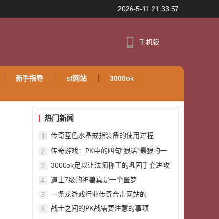
2026-5-11 21:33:57
手机版
新手指导
sf网站
3000ok
热门新闻
传奇蓝色水晶戒指装备的使用过程
1
传奇游戏：PK中的四句“狠话”最狠的一
2
句不是8L说的
3000ok足以让法师称王的巩固手套进攻
3
64魔御16邪术206
道士7级的神兽真是一个噩梦
4
一条龙游戏行业传奇合击网站的
5
战士之间的PK战需要注意的事项
6