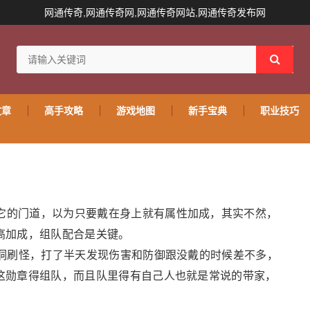
网通传奇,网通传奇网,网通传奇网站,网通传奇发布网
文章
高手攻略
游戏地图
新手宝典
职业技巧
道它的门道，以为只要戴在身上就有属性加成，其实不然，
高加成，组队配合是关键。
蚣洞刷怪，打了半天发现伤害和防御跟没戴的时候差不多，
这勋章得组队，而且队里得有自己人也就是常说的带家，