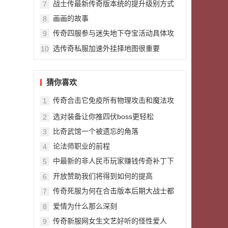
战士传最新传奇版本统的提升级别方式
7
画画的故事
8
传奇四服参与迷失地下夺宝活动具体攻
9
略
选传奇私服加速外挂择地图很重要
10
猜你喜欢
传奇合击它免疫所有物理攻击和魔法攻
1
击8L来了也无法破防
选对装备让你推四伏boss更轻松
2
比奇武馆一个被遗忘的角落
3
论法师职业的前程
4
中最新的非人民币玩家赚钱传奇补丁下
5
载方法
开放赞助我们将得到如何的提高
6
传奇死服为何在合击版本后期大战士都
7
佩戴狂风项链
爱情为什么那么深刻
8
传奇新服网女生文艺好听的怪性爱人
9