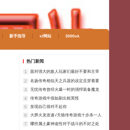
新手指导
sf网站
3000ok
热门新闻
面对强大的敌人玩家们最好不要和主宰
1
挂其硬碰硬
名扬传奇相似天之兵器的设定且穿着要
2
求稀有的盔甲上古盔甲
无忧传奇曾经火爆一时的强悍装备魔龙
3
套装
传奇游戏中假如刷出粗英怪
4
发现自己很对不起你
5
大胖火龙攻速√天狼传奇游戏十步杀一人
6
千里不留行斩在哪里爆出？
哪些属土豪神途性对于战斗的不好之处
7
最大