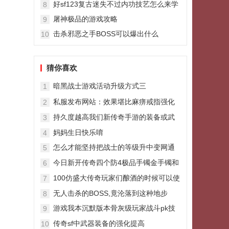
好sf123复古迷失不过内功技艺怎么来学
8
屠神极品的游戏攻略
9
击杀邪恶之手BOSS可以爆出什么
10
猜你喜欢
暗黑战士游戏活动升级方式三
1
私服发布网站：效果堪比麻痹戒指强化
2
版的神技狮子吼
持久度越高我们新传奇手游的装备或武
3
器能使用的时间就越长
妈妈生日快乐唷
4
怎么才能坚持把战士的等级升中变网通
5
传奇上来
今日新开传奇四个防4极品手镯金手镯和
6
天尊手镯哪个更强
100仿盛大传奇玩家们酿酒的时候可以使
7
用酒曲提升品质
无人击杀的BOSS,竟沦落到这种地步
8
游戏我本沉默版本骨灰级玩家战斗pk技
9
巧
传奇sf中武器装备的强化提高
10