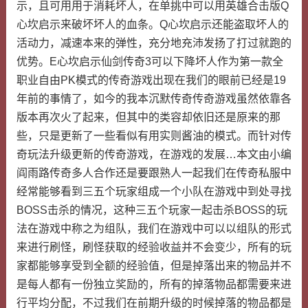
示，且可用用于消耗坏人，在单挑中可以用英雄合击版Q
心坎启示来破坏坏人的血条。Q心坎启示还能盗取坏人的
活动力，减速本来的弹性，充分地充沛发扬了打过就跑的
优势。E心坎启示仙剑传奇3可以下降坏人作为第一款全
职业自由PK模式的传奇游戏出现在我们的眼前已经是19
年前的事情了，如今的我本沉默传奇传奇游戏虽然依靠各
版本再次火了起来，但其中的类容却依旧还是原来的那
些，只是更新了一些看似有用实则酱油的模式。而针对传
奇玩法升级更新的传奇游戏，在游戏的发展…本文由小编
阎雨路传奇多人合作还是要跟熟人一起我们在传奇私服中
经常能够看到三五个玩家组成一个小队在游戏中到处寻找
BOSS击杀的情况，这种三五个玩家一起击杀BOSS的玩
法在游戏中称之为组队，我们在游戏中可以以组队的形式
来进行刷怪，刷怪获取的经验收益并不会变少，所有的玩
家都能够享受到全额的经验值，但是掉落出来的物品并不
是每人都有一份独立奖励的，所有的掉落物品都需要来进
行平均分配，不过我们在前期升级的时候掉落的物品都是