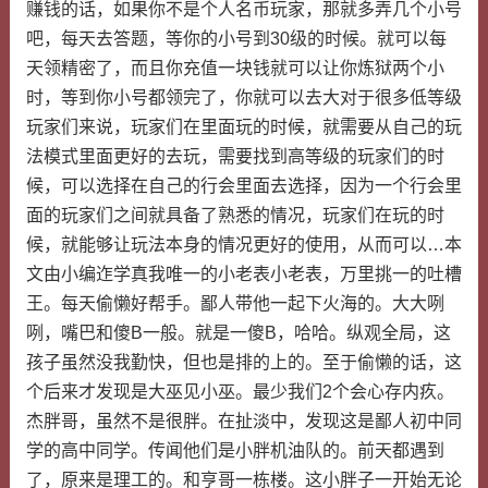
赚钱的话，如果你不是个人名币玩家，那就多弄几个小号
吧，每天去答题，等你的小号到30级的时候。就可以每
天领精密了，而且你充值一块钱就可以让你炼狱两个小
时，等到你小号都领完了，你就可以去大对于很多低等级
玩家们来说，玩家们在里面玩的时候，就需要从自己的玩
法模式里面更好的去玩，需要找到高等级的玩家们的时
候，可以选择在自己的行会里面去选择，因为一个行会里
面的玩家们之间就具备了熟悉的情况，玩家们在玩的时
候，就能够让玩法本身的情况更好的使用，从而可以…本
文由小编迮学真我唯一的小老表小老表，万里挑一的吐槽
王。每天偷懒好帮手。鄙人带他一起下火海的。大大咧
咧，嘴巴和傻B一般。就是一傻B，哈哈。纵观全局，这
孩子虽然没我勤快，但也是排的上的。至于偷懒的话，这
个后来才发现是大巫见小巫。最少我们2个会心存内疚。
杰胖哥，虽然不是很胖。在扯淡中，发现这是鄙人初中同
学的高中同学。传闻他们是小胖机油队的。前天都遇到
了，原来是理工的。和亨哥一栋楼。这小胖子一开始无论