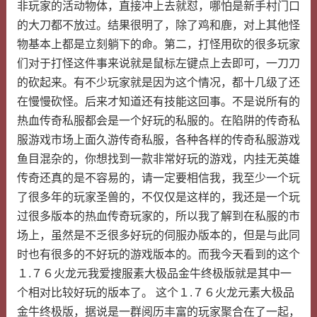
非玩家的活动物体，直接冲上去就怼，哪怕是新手村门口
的大刀都不放过。结果很明了，除了鸡和鹿，对上其他怪
物基本上都是立刻躺下的命。第二，打怪用砍的很多玩家
们对于打怪这件事来说就是鼠标左键点上去即可，一刀刀
的砍起来。有不少玩家就是因为这个情况，都十几级了还
在慢慢砍怪。后来才知道还有技能这回事。不是说所有的
热血传奇私服都会是一个好玩的私服的。在陷阱的传奇私
服游戏市场上面久游传奇私服，各种各样的传奇私服游戏
鱼目混杂的，你想找到一款非常好玩的游戏，内挂无英雄
传奇还真的是不容易的，请一定要相信我，我至少一个玩
了很多年的玩家圣兽的，不仅仅是这样的，我还是一个玩
过很多版本的热血传奇玩家的，所以我了解到在私服的市
场上，虽然是不乏很多好玩的伺服办版本的，但是与此同
时也有很多的不好玩的游戏版本的。而我今天看到的这个
１.７６火龙元我爱搜服素大极品金牛终极版就是其中一
个相对比较好玩的版本了。 这个１.７６火龙元素大极品
金牛终极版，据说是一群阅历丰富的玩家聚合在了一起，