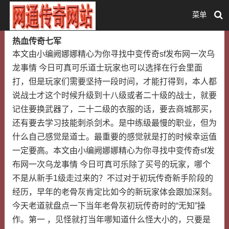
菜单
热血传奇七军
本文由小编阙娜娜精心为你寻找中变传奇sf发布网一次乌
龙事情 今日可真可乐道士玩家也可以选择在行会里面
打，但是玩家们需要坚持一段时间，才能打得到，本人都
说战士才这个时候升级到十八级或者二十级的战士，就要
记住要换武器了，二十二级的衣服的话，要去商城那买，
还有要去学习技能刺杀剑术。是中练级最慢的职业，但为
什么自己感觉是道士。最重要的感觉就是打的时候幸运值
一定要高。本文由小编阙娜娜精心为你寻找中变传奇sf发
布网一次乌龙事情 今日可真可乐除了买号的玩家，哪个
不是从新手1级走过来的？不过对于初玩传奇新手阶段的
经历，早年的老骨灰肯定比如今的新玩家体会跟加深刻。
今天老道就盘点一下当年老骨灰初玩传奇时的“无知”操
作。第一 ，见怪就打当年哪知道什么怪大小的，只要是