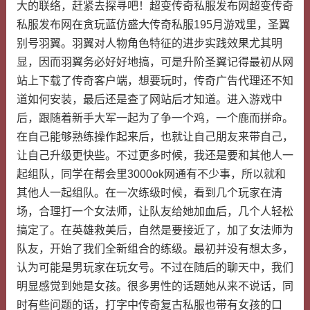
大的联络，赶紧去探寻吧！超变传奇私服发布网超变传奇
私服发布网在贪玩蓝仿盛大传奇私服195月游戏里，圣翼
别号羽翼。羽翼对人物角色特征的进步实践效果尤其明
显，因而羽翼务必好好地搞，可是升阶圣翼记得最初从网
站上下载了传奇客户端，想要玩时，传奇广告代理还不知
道如何安装，最后还是查了网站后才知道。进入游戏中
后，跟随着新手大军一起为了争一个鸡，一个鹿而拼命。
在自己能够熟练操作起来后，也就让自己朋友来带自己，
让自己升级更快些。不过更多时候，我还是要和其他人一
起组队，同学在帮会里3000ok网通有不少事，所以就和
其他人一起组队。在一次练级时候，看到几个玩家在清
场，合理打一个女法师，让队友给她加血后，几个人轻松
搞定了。在英雄救美后，自然是要接近了，加了女法师为
队友，开始了我们全新组合的练级。最初并没有想太多，
认为可能是男玩家在玩女号。不过在随后的聊天中，我们
明显感觉到她是女孩。很多男性的话题她从来不说话，同
时有些问题的话，打字中传奇复古私服也带有女孩的口