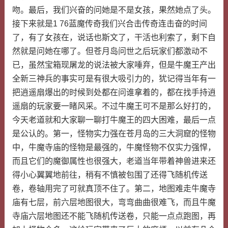
吻。最后，我们兴奋的问她是不是女孩，果然她点了头。
接下来就是1 76蓝魔传奇我们兴合击传奇连击奋的时间
了，有了女孩在，说话也斯文了，干活也利索了，剩下自
然就是问她在哪了。但苍月岛问世之后玩家们都激动不
已，虽然宝箱现屠龙的说法被大家唾弃，但是牛魔王产出
全新三神兵的事实可是有很大吸引力的，犹记得当年有一
把逍遥扇爆出的时候到处都在问谁拿着的，都在找手持逍
遥扇的玩家要一睹风采。不过牛魔王可不是那么好打的，
今天老道就和大家聊一聊打牛魔王的四大困难，最后一点
是公认的。第一，怪物实力强在苍月岛的三大洞窟的怪物
中，牛魔寺庙的怪物是最强的，牛魔怪物不仅实力强悍，
而且它们的魔御属性也很强大，老道当年带着神兽进来还
得小心翼翼地前往，稍有不慎被包围了还得飞随机传送
卷，卷轴用完了可就真顶不住了。第二，地图难走牛魔寺
庙有七层，前六层地图很大，弯弯曲曲很难飞，而且牛魔
寺庙六层地图还不能飞随机传送卷，只能一点点跑图，再