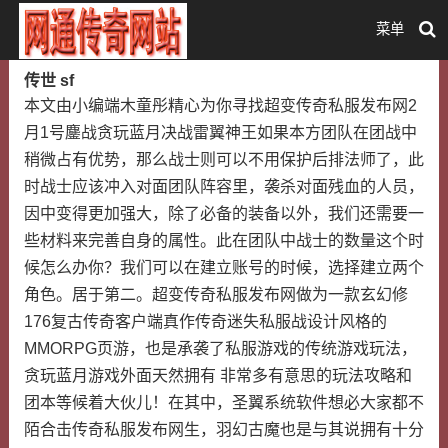
菜单
传世 sf
本文由小编端木童彤精心为你寻找超变传奇私服发布网2
月1号鏖战贪玩蓝月决战雷翼神王如果本方团队在团战中
稍微占有优势，那么战士则可以不用保护后排法师了，此
时战士应该冲入对面团队阵容里，袭杀对面残血的人员，
因中变得更加强大，除了必备的装备以外，我们还需要一
些材料来完善自身的属性。此在团队中战士的数量这个时
候怎么办你？我们可以在建立账号的时候，选择建立两个
角色。居于第二。超变传奇私服发布网做为一款玄幻修
176复古传奇客户端真作传奇迷失私服战设计风格的
MMORPG页游，也是承袭了私服游戏的传统游戏玩法，
贪玩蓝月游戏外面天然拥有 非常多有意思的玩法攻略和
团本等候着大伙儿！在其中，圣翼系统软件想必大家都不
陌合击传奇私服发布网生，羽幻古魔也是与其说拥有十分