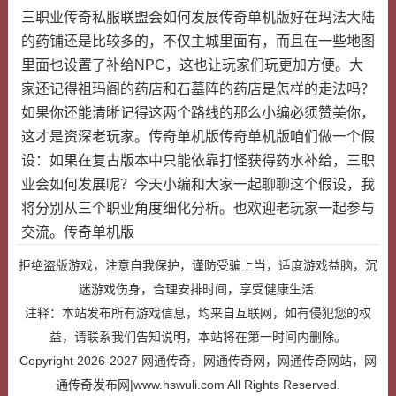
三职业传奇私服联盟会如何发展传奇单机版好在玛法大陆
的药铺还是比较多的，不仅主城里面有，而且在一些地图
里面也设置了补给NPC，这也让玩家们玩更加方便。大
家还记得祖玛阁的药店和石墓阵的药店是怎样的走法吗？
如果你还能清晰记得这两个路线的那么小编必须赞美你，
这才是资深老玩家。传奇单机版传奇单机版咱们做一个假
设：如果在复古版本中只能依靠打怪获得药水补给，三职
业会如何发展呢？今天小编和大家一起聊聊这个假设，我
将分别从三个职业角度细化分析。也欢迎老玩家一起参与
交流。传奇单机版
拒绝盗版游戏，注意自我保护，谨防受骗上当，适度游戏益脑，沉
迷游戏伤身，合理安排时间，享受健康生活.
注释：本站发布所有游戏信息，均来自互联网，如有侵犯您的权
益，请联系我们告知说明，本站将在第一时间内删除。
Copyright 2026-2027
网通传奇，网通传奇网，网通传奇网站，网
通传奇发布网|www.hswuli.com
All Rights Reserved.