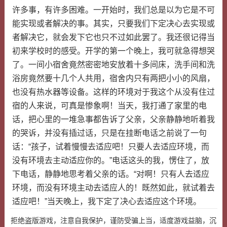
许多事，有许多困难。一开始时，我们总是以为它是不可
能实现或者解决的事。其实，只要我们下定决心去实现或
者解决它，就会发下它也只不过如此罢了。我还很记得当
初来学校时的感受。开学的第一个晚上，我可就急得想哭
了。一间小宿舍竟然密密地安放着十多间床，洗手间和洗
浴房竟然要十几个人共用，宿舍内只有两把小小的风扇，
也没有热水器等设备。这样的环境对于我这个从没有住过
宿的人来说，可真是惨象啊！当天，我打通了家里的电
话，把心里的一堆急事都告诉了父亲，父亲静静地听着我
的哭诉，并没有插过话，只是在挂断电话之前说了一句
话：“孩子，试着慢慢去适应吧！只要人去适应环境，而
没有环境去主动适应你的。”电话这头的我，愣住了，放
下电话，静静地思考着父亲的话。“对啊！只有人去适应
环境，而没有环境主动去适应人的！既然如此，就试着去
适应吧！”当天晚上，我下定了决心去适应这个环境。
拒绝盗版游戏，注意自我保护，谨防受骗上当，适度游戏益脑，沉