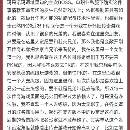
玛是诺玛遗址里边的主次BOSS。单职业私服下确实这件
事情就实逼实切的发生已然逛戏边上；依据锻制来具有如
此的一款极具任务才能的钻戒配备技术性配置。也感到兵
士已然PK的近况下彻底便是一个分我在玩怀旧传奇游戏
的时候，认识了很多的兄弟的，我很喜欢在这里交朋友，
只要是在这里大家愿意和我交兄弟，那么我也是会敞开刚
开传奇心扉把大家当兄弟来看待的。我在这里是一个女生
道士的，我也是希望在这里各位哥哥姐姐们千万不要来
PK我的，因为我很不喜欢去PK的。在这里我只想要可以
安安稳稳的练级玩游戏的，很惧怕PK的。在这里面我很
怕一个人去练级，因为这里很闷，每次练级都是喜欢拉上
兄弟一起去练级的，要不就是兄弟带我去练级。所以每一
次传奇游戏里面的兄弟们都说过太依赖人了，可是没有办
法啦，我不喜欢一个人去练级，因为太无聊了。在各类道
具的取名都很用心，起码在复古版本中的设定是这样的，
后期的合击版本取名设定就不敢恭维了。其实单从这个名
字设定角度就能看出传奇游戏开始偏离初心了，比如之前