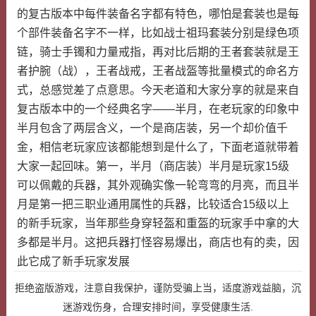
的复古版本中每件装备名字都有特色，哪怕是套装也是每
个部件装备名字不一样，比如战士祖玛套装分别是绿色项
链，骑士手镯和力量戒指，再对比后期的王者套装就是王
者护腕（战），王者战戒，王者战盔等批量模式的命名方
式，总感觉差了点意思。今天老道和大家分享的就是来自
复古版本中的一个经典名字——半月，在老玩家的印象中
半月包含了两层含义，一个是商店装，另一个却价值千
金，相信老玩家应该都能想到是什么了，下面老道就带着
大家一起回味。第一，半月（商店装）半月是玩家15级
可以佩戴的兵器，其外观确实像一轮弯弯的月亮，而且半
月是第一把三职业通用属性的兵器，比较适合15级以上
的新手玩家，当年那些身穿轻盔和重盔的玩家手中拿的大
多都是半月。这把兵器打怪容易爆出，商店也有的卖，因
此它成了新手玩家发展
拒绝盗版游戏，注意自我保护，谨防受骗上当，适度游戏益脑，沉
迷游戏伤身，合理安排时间，享受健康生活.