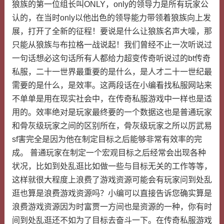
狼族的第一位组长叫ONLY，only的领导力是所有玩家公
认的，在当时only以他出色的领导能力带领着狼族向上发
展，打开了全新的征程！要说是什么让狼族名声大噪，那
只能从狼族与布拉格一战说起！我们曾经不止一次听说过
一句话想必这句话所有人都给力超变传奇听说过的bt传奇
私服，二十一世界最重要的是什么，是人才二十一世纪最
需要的是什么，是效率。这两段话在小编看找私服网站来
不单单是用在现实社会中，在传奇私服游戏中一样也是适
用的。效率绝对是玩家最终要的一个数据这也是普通玩家
和骨灰级玩家之间的区别所在，骨灰级玩家之所以厉武易
sf害完全是因为他在制定目标之后能够非常有效率的完
成。 普通玩家在制定一个宏观目标之后经常会出现各种
状况，比如到处乱逛比如做一些与目标无关的工作等等，
这样就很大程度上浪费了游戏资源可能会有玩家问到处乱
逛也算是浪费游戏资源吗？小编可以直接告诉您确实算是
浪费游戏资源因为时富贾一方间也是资源的一种，你有时
间到处乱逛还不如为了目标去奋斗一下。在传奇私服游戏