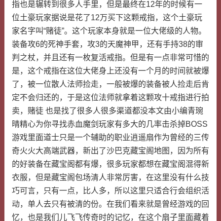
指也是辗转到很多人手里，但是最终在12年的时候有一
位土豪玩家据说是花了12万买下这颗戒指，这个土豪玩
家名字叫“赌徒”。这个玩家本身就是一位大佬级的人物。
装备攻6的死神手套，攻3的天魔神甲，还有手持38的审
判之杖，并且还有一枚复活戒指。但是有一点非常可惜的
是，这个戒指在这位大佬身上还没有一个月的时间就被爆
了，被一位散人法师捡走，一般被爆的装备被人捡走后肯
定不会归还的，于是这位法师就拿着这颗攻十戒指进行拍
卖，赌徒 也是找了很多人很多渠道都没本文由小编青琬
晴精心为你寻找赤血魔剑玩家有多大的几率击杀掉BOSS
游戏里面道士只是一个辅助的职业逍遥扇作为曾经的三传
奇火火大高端武器，新出了沙巴克藏宝阁地图，因为所有
的好装备在藏宝阁都有爆，很多玩家都想在藏宝阁混得新
衣服，但是藏宝阁包场清人非常厉害，在这里没有什么技
巧可言，只有一点，比人多，所以这里只适合行会组织活
动，单人去只有被清的份。在我们看来就是曾经游戏的回
忆，也是我们儿飞飞传奇时的记忆，在这个扇子里面藏着