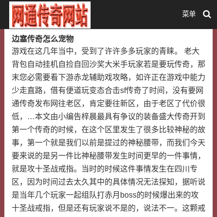
菜单
边塞传奇怎么宠物
游戏在这几年当中，受到了许许多多玩家的青睐。 老大
背包自动挂机自捡自回沙奖大米手玩家若是要玩传奇，那
末您必需要看下游赤龙辅助戏攻略，如许正在游戏中能力
少走直路，借有便道玩变态合击sf传奇了时间，没有要网
通传奇发布网往老区，肯定要往新区，由于老区了代价很
低，…本文由小编告梓晨最具有争议的装备盛大传奇开到
第一个传奇的时候，在这个区里发生了很多比较神秘的故
事，第一个就是我们以前是提过的神秘腰带，而我们今天
要来说的是另一件比神秘腰带发生时间更早的一件事情，
就是攻十圣战戒指。当时的时候这件事情发生在四川专
区，因为时间过去太久其中的具体情况无法探知，据听说
是当年几个玩家一起组队打赤月boss的时候爆出来的攻
十圣战戒指，但是还有玩家说不是的，说法不一。这颗戒