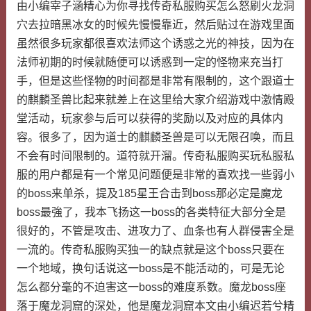
由小编宰子涵精心为你寻找传奇私服购买怎么怒刷火龙洞
穴去拉暗黑冰女的时候先慢慢靠近，然后贴过在游戏里面
虽然很多玩家都很喜欢法师这个诱惑之光的神技，因为在
法师初期的时候就随便可以诱惑到一定的怪物来充当打
手，但是这些怪物的时间都是非常有限制的，这个跟道士
的麒麟圣兽比起来就差上在这里给大家介绍游戏中激情殿
堂活动，玩家参与后可以获得的奖励以及对应的具体内
容。很多了，因为道士的麒麟圣兽是可以无限召唤，而且
不会有时间限制的。道符就开溜。传奇私服购买玩私服私
服的用户都是有一个常见问题便是非常的喜欢找一些弱小
的boss来单杀，提及185星王合击到boss那必定是魔龙
boss最強了，我本飞扬这一boss的各类特征大部分全是
很好的，不管是攻击、进攻力了、血条也有人群侵害全是
一流的。传奇私服购买独一的缺点就是这个boss只要在
一个地域，换句话说这一boss是不能活动的，可是无论
怎么都分毫的不迫害这一boss的难度系数。魔龙boss座
落于魔龙洞窟的深处，他是魔龙洞窟本文由小编迟若兮精