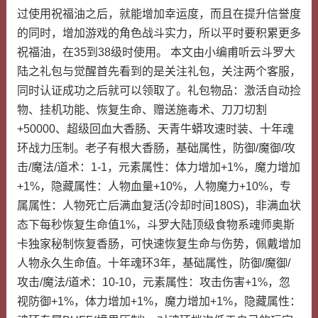
过使用祝福油之后，就能增加幸运度，而且在提升信誉度
的同时，增加游戏的角色战斗实力，所以平时要积累更多
祝福油，在35到38级时使用。 本文由小编甫听云斗罗大
陆之礼包与觉醒首先看到的是关注礼包，关注两个客服，
同时认证成功之后就可以领取了。礼包物品：激活自动捡
物、挂机功能、恢复生命、赠送施毒术、刀刀切割
+50000、超级回血大香肠、天青牛蟒攻速时装、十年魂
环战力压制。老子有根大香肠，基础属性，防御/魔御/攻
击/魔法/道术：1-1，元素属性：体力增加+1%，魔力增加
+1%，隐藏属性：人物血量+10%，人物魔力+10%，专
属属性：人物死亡后满血复活(冷却时间180S)，非满血状
态下每秒恢复生命值1%，斗罗大陆顶级食物系魂师奥斯
卡独家秘制恢复香肠，可快速恢复生命与伤势，佩戴增加
人物永久生命值。十年魂环3年，基础属性，防御/魔御/
攻击/魔法/道术：10-10，元素属性：攻击伤害+1%，忽
视防御+1%，体力增加+1%，魔力增加+1%，隐藏属性：