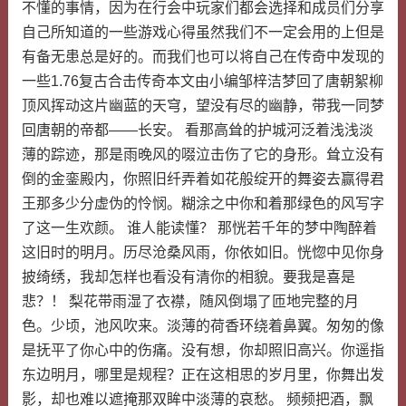
不懂的事情，因为在行会中玩家们都会选择和成员们分享
自己所知道的一些游戏心得虽然我们不一定会用的上但是
有备无患总是好的。而我们也可以将自己在传奇中发现的
一些1.76复古合击传奇本文由小编邹梓洁梦回了唐朝絮柳
顶风挥动这片幽蓝的天穹，望没有尽的幽静，带我一同梦
回唐朝的帝都——长安。 看那高耸的护城河泛着浅浅淡
薄的踪迹，那是雨晚风的啜泣击伤了它的身形。耸立没有
倒的金銮殿内，你照旧纤弄着如花般绽开的舞姿去赢得君
王那多少分虚伪的怜悯。糊涂之中你和着那绿色的风写字
了这一生欢颜。 谁人能读懂？ 那恍若千年的梦中陶醉着
这旧时的明月。历尽沧桑风雨，你依如旧。恍惚中见你身
披绮绣，我却怎样也看没有清你的相貌。要我是喜是
悲？！ 梨花带雨湿了衣襟，随风倒塌了匝地完整的月
色。少顷，池风吹来。淡薄的荷香环绕着鼻翼。匆匆的像
是抚平了你心中的伤痛。没有想，你却照旧高兴。你遥指
东边明月，哪里是规程？正在这相思的岁月里，你舞出发
影，却也难以遮掩那双眸中淡薄的哀愁。 频频把酒，飘