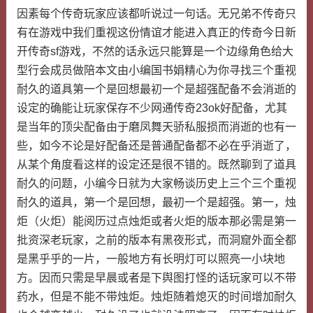
因素每个传奇玩家应该都听说过一句话。无兄弟不传奇只
有在游戏中我们重视这份情谊才能进入真正的传奇今日新
开传奇sf游戏，不然的话永远只能算是一个边缘角色给大
型行会成员做陪本文由小编国书娟精心为你寻找三个重视
耐久的道具第一个是回想最初一个是超强配备不会消逝的
设定的确能让玩家保存不少网通传奇23ok好配备，尤其
是当年的顶尖配备由于磨凤舞天骄私服损而消逝的也有一
些，如今不论是好配备还是普通配备都不必在乎消逝了，
从某个角度看这样的设定还是很不错的。既然聊到了道具
耐久的问题，小编今日就为大家畅谈历史上三个三个重视
耐久的道具，第一个是回想，最初一个是超强。第一，烛
炬（火炬）能阅历过点烛炬或者火炬的版本那必需是第一
批资深老玩家，之前的版本有黑夜形式，而洞窟外面全都
是黑乎乎的一片，一般地方有长明灯可以照亮一小块地
方。因而只需是早晨或者是下舆图打怪的话玩家可以不带
药水，但是不能不带烛炬。烛炬随着熄灭的时间增加耐久