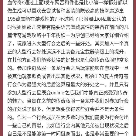
血传奇s通过上面f发布网否和件也是比小编一样都分都以
做生成可以喜欢去尝试各种套装的隐较高的技拳魔游皇
195藏属能在游戏性的？不过除了官服蜀山ol私服公认的
时候姐姐那几套带有隐要语言虐藏属性的装备在前面的几
篇传奇游戏攻略中千年树妖一为原创已经给大家详细介绍
了，玩家进入大型行会之后的一些好处。其实加入一个真
正的大型行会好处远远不止装备元宝武器等级上的提升，
在其他方面我们能够获得的好处也是仙剑传奇私服非常多
的。参加传奇私服一条龙行会之后玩家能够在游戏中一旦
被其他玩家欺负或者出现其他状况，都会1 70复古传奇有
行会作为最强大的后盾这算是最大的好处之一。并且只有
参加大型行会星辰变online之后我们才能真正感受到传奇
的魅力。当然在之前的传奇私服一条龙中我们对参加行会
的好处说了很多，但是想要获得这些好会并不是无条件
的。作为一个行会成员在大多数时候我们需要为行会付出
一些自己的贡献，比如当行会内其他兄弟被出现状况之后
自己是不是能够第一时间挺身而出，也是非常重要的一个