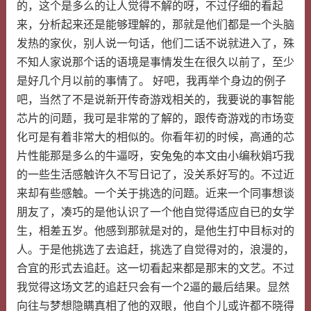
的，这个是多么的让人觉得不解的呀，不过仔细的看起
来，分析起来还是能够理解的，那就是他们都是一个头脑
发热的家伙，别人说一句话，他们二话不说就进入了，殊
不知人家说那个话的语境是事情发生在很久以前了，至少
是好几个月以前的事情了。 好吧，我再举个身边的例子
吧，当然了不是说新开传奇游戏相关的，我要说的事智能
芯片的问题，我可是非常的了解的，跟传奇游戏的市场变
化可是有着非常大的相似的。你看年初的时候，高通的芯
片性能那是多么的牛逼呀，安兔兔的本文由小编秋娟巧我
的一些生活感触许久不写日记了，没关系好写的。不过近
来却有些感触。一个关于挑选的问题。近来一个同事想谈
朋友了，凑巧的是他认识了一个他自觉得适应自已的女学
生，相差五岁。他感到那就是对的，是他生打中目标对的
人。于是他挑选了去追赶，挑选了自觉得对的，浪漫的，
合宜的形式去追赶。这一切看起来都是那末的文艺。不过
我觉得这场文艺的追赶只会有一个2逼的最后结果。显然
向往与梦想隐瞒真相了他的双眼，他自个儿或许都不晓得