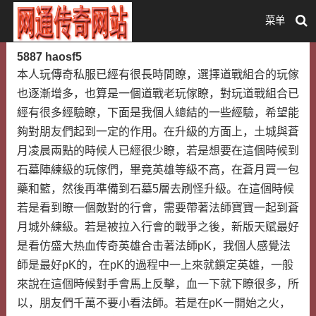
菜单
5887 haosf5
本人玩傳奇私服已經有很長時間瞭，選擇道戰組合的玩傢
也逐漸增多，也算是一個道戰老玩傢瞭，對玩道戰組合已
經有很多經驗瞭，下面是我個人總結的一些經驗，希望能
夠對朋友們起到一定的作用。在升級的方面上，土城與蒼
月凌晨兩點的時候人已經很少瞭，若是想要在這個時候到
石墓陣練級的玩傢們，畢竟英雄等級不高，在蒼月買一包
藥和籃，然後再準備到石墓5層去刷怪升級。在這個時候
若是看到瞭一個敵對的行會，需要帶著法師寶寶一起到蒼
月城外練級。若是被拉入行會的戰爭之後，新版天赋最好
是看仿盛大热血传奇英雄合击著法師pK，我個人感覺法
師是最好pK的，在pK的過程中一上來就鎖定英雄，一般
來說在這個時候對手會馬上反擊，血一下就下瞭很多，所
以，朋友們千萬不要小看法師。若是在pK一開始之火，