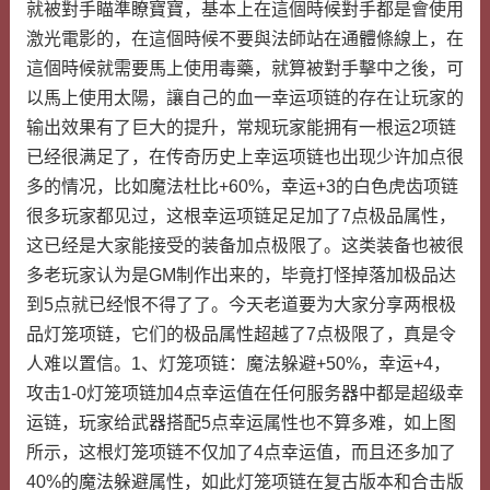
就被對手瞄準瞭寶寶，基本上在這個時候對手都是會使用
激光電影的，在這個時候不要與法師站在通體條線上，在
這個時候就需要馬上使用毒藥，就算被對手擊中之後，可
以馬上使用太陽，讓自己的血一幸运项链的存在让玩家的
输出效果有了巨大的提升，常规玩家能拥有一根运2项链
已经很满足了，在传奇历史上幸运项链也出现少许加点很
多的情况，比如魔法杜比+60%，幸运+3的白色虎齿项链
很多玩家都见过，这根幸运项链足足加了7点极品属性，
这已经是大家能接受的装备加点极限了。这类装备也被很
多老玩家认为是GM制作出来的，毕竟打怪掉落加极品达
到5点就已经恨不得了了。今天老道要为大家分享两根极
品灯笼项链，它们的极品属性超越了7点极限了，真是令
人难以置信。1、灯笼项链：魔法躲避+50%，幸运+4，
攻击1-0灯笼项链加4点幸运值在任何服务器中都是超级幸
运链，玩家给武器搭配5点幸运属性也不算多难，如上图
所示，这根灯笼项链不仅加了4点幸运值，而且还多加了
40%的魔法躲避属性，如此灯笼项链在复古版本和合击版