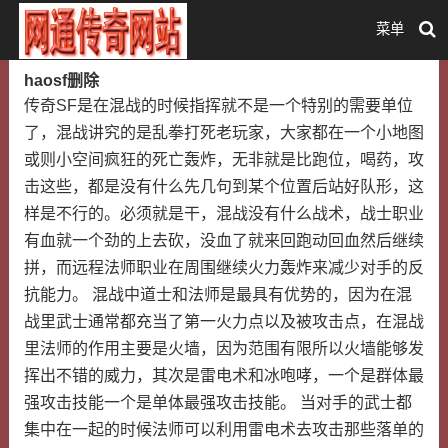
菜单
haosf删除
传奇SF是在混战的时候指挥就不是一个特别的需要单位
了，混战讲究的是乱拳打死老玩家，大家都在一个小地图
或则小空间疯狂的死亡轰炸，无非就是比跑位，喝药，攻
击这些，都是没有什么先几句到某个位置后站好队形，这
样是不行的。必须就是干，混战没有什么战术，战士职业
有血就一个劲的上去砍，没血了就来回跑动回血然后继续
拼，而远程法师职业在周围继续火力轰炸来减少对手的反
抗能力。 混战中道士和法师是最具有优势的，因为在混
战里武士通常都充当了第一火力点以及被攻击点，在混战
里法师的作用主要是火墙，因为范围有限所以火墙能够发
挥出不错的威力，其次是雷电术和冰咆哮，一个是群体最
强攻击技能一个是单体最强攻击技能。 当对手的武士都
集中在一起的时候法师可以利用雷电术去攻击那些落单的