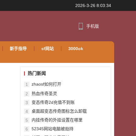
2026-3-26 8:03:34
手机版
新手指导
sf网站
3000ok
热门新闻
zhaosf如何打开
1
热血传奇圣灵
2
变态传奇2d充值不到账
3
桌面超变态传奇图标怎么卸载
4
内挂传奇的外挂设置在哪里
5
52345网站电脑被劫持
6