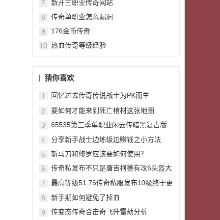
新开三职业传奇网站
7
传奇单职业怎么漏洞
8
176金币传奇
9
热血传奇等级经验
10
猜你喜欢
回忆过去传奇传说战士为PK而生
1
要如何才能来到死亡棺材这张地图
2
65535第三季单职业闲云传暗黑复古版
3
本
分享新手战士边练级边赚钱之小方法
4
斩马刀和修罗应该要如何使用？
5
传奇私发布不只是唐吉柯德有攻6头盔大
6
鬼也有一顶攻6头盔
最高等级51.76传奇私服发布10级终于更
7
新麻痹戒指了更新方式很无语
新手期如何避免了掉血
8
传变态传奇合击奇飞升雷劫分析
9