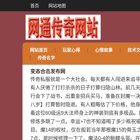
首页
网站地图
网站首页
玩家心得
心情故事
技术
传奇名字
变态合击发布网
传奇私服就是一个大社会。每天都有人闯进来追
有人厌倦了打打杀杀的日子打算归隐山林。前几
行会下了战书，出重金招兵买马，准备在封魔一决
八岁】打算暂时隐退。有人粗略估了下价格，他身
看这位60级运9大法师身上的神装到底有多极品。魔
修炼多跳了一点。幸运+7也不知道喝了多少瓶祝
目。魔14的权杖，仅在般若当年那根魔15的骨
7点，是时候修理一下了。魔法0-4的骷髅头盔