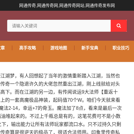
网通传奇,网通传奇网,网通传奇网站,网通传奇发布网
文章
高手攻略
游戏地图
新手宝典
职业技巧
寻江湖梦，有人回想起了当年的激情重新踏入江湖，当然也
天传奇一个隐退许久的大佬忽然重出江湖，刚上线就给对头
高下。而在江湖的另一边，有传闻说运9大法师【重返十
上的一套高魔极品神装，起码值70个W。咱们今天就来看
法2-14，幸运+7的骨玉。魔法加了8点，看来是最后一次
福油堆起来的。不过上千瓶总是有的，这笔花费可不是小数
玉之下，输出能力让所有法师玩家都流口水。只不过持久只剩
。在传奇算是很逆天的极品了，很适合法师用。印象里传奇私