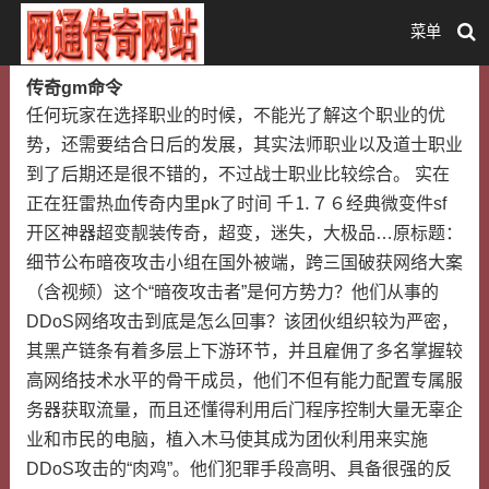
菜单
传奇gm命令
任何玩家在选择职业的时候，不能光了解这个职业的优
势，还需要结合日后的发展，其实法师职业以及道士职业
到了后期还是很不错的，不过战士职业比较综合。 实在
正在狂雷热血传奇内里pk了时间 千⒈７６经典微变件sf
开区神器超变靓装传奇，超变，迷失，大极品…原标题：
细节公布暗夜攻击小组在国外被端，跨三国破获网络大案
（含视频）这个“暗夜攻击者”是何方势力？他们从事的
DDoS网络攻击到底是怎么回事？该团伙组织较为严密，
其黑产链条有着多层上下游环节，并且雇佣了多名掌握较
高网络技术水平的骨干成员，他们不但有能力配置专属服
务器获取流量，而且还懂得利用后门程序控制大量无辜企
业和市民的电脑，植入木马使其成为团伙利用来实施
DDoS攻击的“肉鸡”。他们犯罪手段高明、具备很强的反