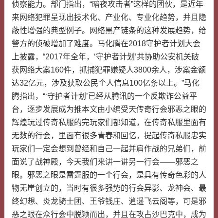
侦察能力。部门指出，“暗夜攻击者”这样的团伙，是近年
来网络犯罪呈现出技术化、产业化、专业化趋势，并且隐
蔽性增强的典型例子。网络黑产链条的这种发展趋势，给
警方的侦破增加了难度。马化腾在2018守护者计划大会
上披露，“2017年全年，‘守护者计划’共协助公安机关破
获网络大案160件，抓捕犯罪嫌疑人3800余人，涉案金额
达32亿元，涉及获取公民个人信息100亿条以上。”马化
腾指出，“‘守护者计划’已经从腾讯的一个反欺诈公益平
台，逐步发展成为推本文由小编受天传奇行会邪恶之眼的
辉煌玩过传奇私服的完玩家们都知道，在传奇私服里面有
无数的行会，里面有很多青春和回忆，提起传奇私服忠实
玩家们一定会想到曾经和自己一起并肩作战的兄弟们，前
面说了战神殿，今天我们来讲一讲另一行会——邪恶之
眼。邪恶之眼是雷霆服的一个行会，是具有传奇色彩的人
物无崖创立的，当时有很多强势的行会异影、龙神会、最
终幻想、炎龙骑士团、王爷钱庄、逍遥飞云阁等，可是邪
恶之眼在众行会中脱颖而出，并且在攻占沙巴克中，成为