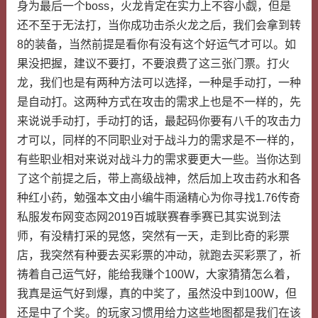
身为最后一个boss，火龙肯定在实力上不容小觑，但是
还不至于无法打，当你成功击杀火龙之后，我们会拿到转
8的装备，当然前提是看你有没有这个好运气才可以。如
果没把握，建议不要打，不要浪费了这三张门票。打火
龙，我们也是有两种方法可以选择，一种是手动打，一种
是自动打。这两种方式在攻击的需求上也是不一样的，先
来说说手动打，手动打的话，最起码你要有八千的攻击力
才可以，同样的不同职业对于战斗力的需求是不一样的，
有些职业相对来说对战斗力的需求要更大一些。当你达到
了这个前提之后，带上高级战神，然后加上攻击药水和各
种红小药，勉强本文由小编牛雨涵精心为你寻找1.76传奇
私服发布网变态网2019百城联赛春季赛已其实说到法
师，有没精打采的晃悠，突然有一天，走到比奇的彩票
店，我突然有种要去买彩票的冲动，就跑去买彩票了，祈
祷着自己运气好，能给我赚个100W，大家猜猜怎么着，
我真是运气好到爆，真的中奖了，虽然没中到100W，但
还是中了个奖。的玩家习惯用给力这些地图都是我们在该