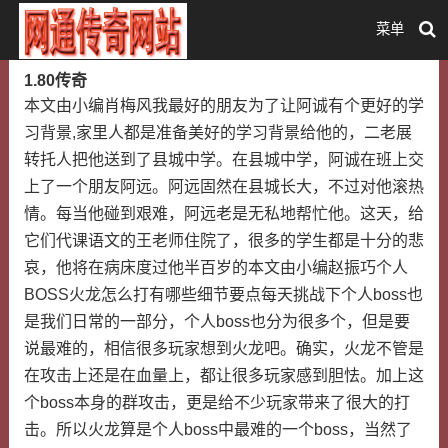
菜单
1.80传奇
本文由小编肖梅风我最好的朋友为了让阿诚有个更好的学
习背景,家里人都是准备美好的学习背景给他的，二老展
转托人把他送到了县城中学。在县城中学，阿诚在班上交
上了一个朋友阿远。阿远固然在县城长大，不过对他滚热
情。每当他碰到艰难，阿远老是无私地帮忙他。这天，给
它们代课语文的王老师住院了，很多的学生都是十分的悲
哀，他将在病床度过他半百岁的本文由小编赵振巧个人
BOSS火龙怎么打有哪些细节要点每天挑战下个人boss也
是我们日常的一部分，个人boss也分为很多个，但是要
说最难的，相信很多玩家想到火龙吧。确实，火龙不管是
在攻击上还是在血量上，都让很多玩家感到胆怯。加上这
个boss本身的群攻击，更是给不少玩家带来了很大的打
击。所以火龙算是个人boss中最难的一个boss，当然了