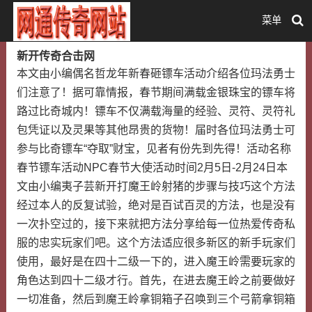
菜单
新开传奇合击网
本文由小编偶名哲龙年新春砸镖车活动介绍各位玛法勇士
们注意了！据可靠情报，春节期间满载金银珠宝的镖车将
路过比奇城内！镖车不仅满载海量的经验、灵符、灵符礼
包凭证以及灵果等其他昂贵的货物！届时各位玛法勇士可
参与比奇镖车“夺取”财宝，见者有份先到先得！活动名称
春节镖车活动NPC春节大使活动时间2月5日-2月24日本
文由小编夷子芸新开打魔王岭射猪的步骤与技巧这个方法
经过本人的反复试验，绝对是百试百灵的方法，也是没有
一次扑空过的，接下来就把方法分享给每一位热爱传奇私
服的忠实玩家们吧。这个方法适应很多新区的新手玩家们
使用，最好是在四十二级一下的，进入魔王岭需要玩家的
角色达到四十二级才行。首先，在进去魔王岭之前要做好
一切准备，然后到魔王岭拿铜箱子召唤到三个弓箭拿铜箱