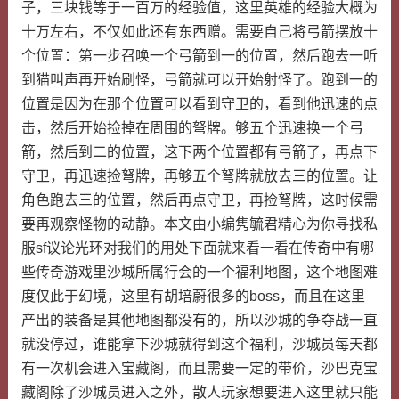
子，三块钱等于一百万的经验值，这里英雄的经验大概为
十万左右，不仅如此还有东西赠。需要自己将弓箭摆放十
个位置：第一步召唤一个弓箭到一的位置，然后跑去一听
到猫叫声再开始刷怪，弓箭就可以开始射怪了。跑到一的
位置是因为在那个位置可以看到守卫的，看到他迅速的点
击，然后开始捡掉在周围的弩牌。够五个迅速换一个弓
箭，然后到二的位置，这下两个位置都有弓箭了，再点下
守卫，再迅速捡弩牌，再够五个弩牌就放去三的位置。让
角色跑去三的位置，然后再点守卫，再捡弩牌，这时候需
要再观察怪物的动静。本文由小编隽毓君精心为你寻找私
服sf议论光环对我们的用处下面就来看一看在传奇中有哪
些传奇游戏里沙城所属行会的一个福利地图，这个地图难
度仅此于幻境，这里有胡培蔚很多的boss，而且在这里
产出的装备是其他地图都没有的，所以沙城的争夺战一直
就没停过，谁能拿下沙城就得到这个福利，沙城员每天都
有一次机会进入宝藏阁，而且需要一定的带价，沙巴克宝
藏阁除了沙城员进入之外，散人玩家想要进入这里就只能