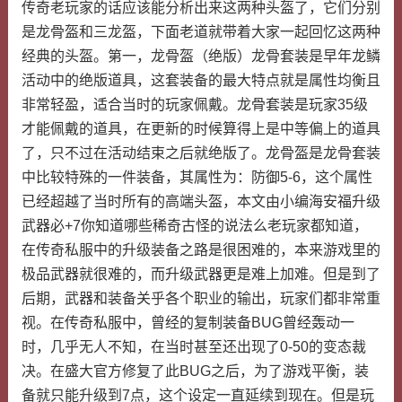
传奇老玩家的话应该能分析出来这两种头盔了，它们分别
是龙骨盔和三龙盔，下面老道就带着大家一起回忆这两种
经典的头盔。第一，龙骨盔（绝版）龙骨套装是早年龙鳞
活动中的绝版道具，这套装备的最大特点就是属性均衡且
非常轻盈，适合当时的玩家佩戴。龙骨套装是玩家35级
才能佩戴的道具，在更新的时候算得上是中等偏上的道具
了，只不过在活动结束之后就绝版了。龙骨盔是龙骨套装
中比较特殊的一件装备，其属性为：防御5-6，这个属性
已经超越了当时所有的高端头盔，本文由小编海安福升级
武器必+7你知道哪些稀奇古怪的说法么老玩家都知道，
在传奇私服中的升级装备之路是很困难的，本来游戏里的
极品武器就很难的，而升级武器更是难上加难。但是到了
后期，武器和装备关乎各个职业的输出，玩家们都非常重
视。在传奇私服中，曾经的复制装备BUG曾经轰动一
时，几乎无人不知，在当时甚至还出现了0-50的变态裁
决。在盛大官方修复了此BUG之后，为了游戏平衡，装
备就只能升级到7点，这个设定一直延续到现在。但是玩