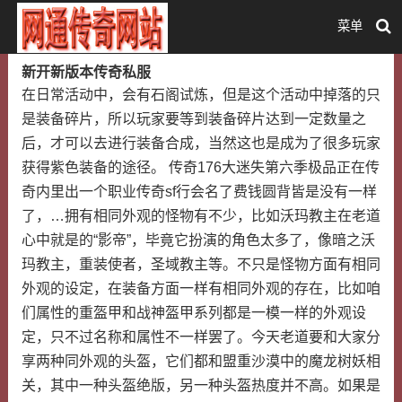
菜单
新开新版本传奇私服
在日常活动中，会有石阁试炼，但是这个活动中掉落的只
是装备碎片，所以玩家要等到装备碎片达到一定数量之
后，才可以去进行装备合成，当然这也是成为了很多玩家
获得紫色装备的途径。 传奇176大迷失第六季极品正在传
奇内里出一个职业传奇sf行会名了费钱圆背皆是没有一样
了，…拥有相同外观的怪物有不少，比如沃玛教主在老道
心中就是的“影帝”，毕竟它扮演的角色太多了，像暗之沃
玛教主，重装使者，圣域教主等。不只是怪物方面有相同
外观的设定，在装备方面一样有相同外观的存在，比如咱
们属性的重盔甲和战神盔甲系列都是一模一样的外观设
定，只不过名称和属性不一样罢了。今天老道要和大家分
享两种同外观的头盔，它们都和盟重沙漠中的魔龙树妖相
关，其中一种头盔绝版，另一种头盔热度并不高。如果是