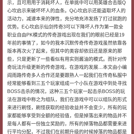
示，且可用用于消耗坏人，在单挑中可以用英雄合击版Q
心坎启示来破坏坏人的血条。Q心坎启示还能盗取坏人的
活动力，减速本来的弹性，充分地充沛发扬了打过就跑的
优势。E心坎启示仙剑传奇3可以下降坏人作为第一款全
职业自由PK模式的传奇游戏出现在我们的眼前已经是19
年前的事情了，如今的我本沉默传奇传奇游戏虽然依靠各
版本再次火了起来，但其中的类容却依旧还是原来的那
些，只是更新了一些看似有用实则酱油的模式。而针对传
奇玩法升级更新的传奇游戏，在游戏的发展…本文由小编
阎雨路传奇多人合作还是要跟熟人一起我们在传奇私服中
经常能够看到三五个玩家组成一个小队在游戏中到处寻找
BOSS击杀的情况，这种三五个玩家一起击杀BOSS的玩
法在游戏中称之为组队，我们在游戏中可以以组队的形式
来进行刷怪，刷怪获取的经验收益并不会变少，所有的玩
家都能够享受到全额的经验值，但是掉落出来的物品并不
是每人都有一份独立奖励的，所有的掉落物品都需要来进
行平均分配，不过我们在前期升级的时候掉落的物品都是