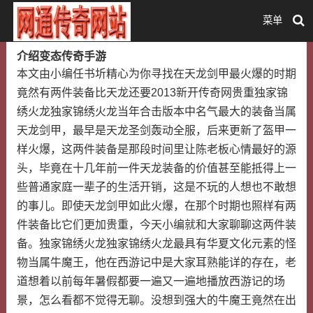
菜单
介绍变态传奇手游
本文由小编任书圻精心为你寻找在天龙剑甲最火爆的时期
竟然有两件装备比天龙还要2013新开传奇网贵重独家锦
绣火龙独家锦绣火龙当年合击版本中名气最大的装备当属
天龙剑甲，最早是天龙圣剑轰动全服，后来更新了盔甲一
样火爆，这两件装备是那段时间里让陈老板心情最好的源
头，毕竟在十几年前一件天龙装备的价值甚至能抵得上一
些普通家庭一辈子的生活开销，这是不玩的人想也不敢想
的事儿。即使天龙剑甲如此火爆，在那个时期也照样有两
件装备比它们更加贵重，今天小编就和大家聊聊这两件装
备。独家锦绣火龙独家锦绣火龙最具有华夏文化元素的怪
物当属牛魔王，他在西游记中是大家耳熟能详的存在，老
道想着以前每年暑假都要一遍又一遍地播放西游记的场
景，怎么看都不觉得无聊。没想到强大的牛魔王竟然在出