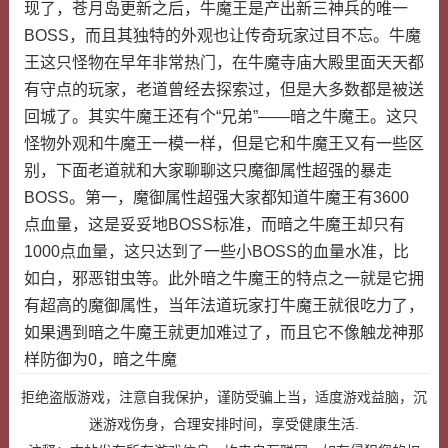
现了，苍月岛更新之后，牛魔王是产出新三神兵的唯一
BOSS，而且其独特的外观也让传奇玩家过目不忘。牛魔
王这只怪物在早年非常热门，在牛魔寺庙大殿里面天天都
有守点的玩家，老道曾经去探索过，但是大多数都是被送
回城了。其实牛魔王还有个“兄弟”——暗之牛魔王。这只
怪物外观和牛魔王一模一样，但是它和牛魔王又有一些区
别，下面老道就和大家聊聊这只魔御属性超强的暴走
BOSS。第一，魔御属性超强大家都知道牛魔王有3600
点血量，这是妥妥地BOSS标准，而暗之牛魔王却只有
1000点血量，这只达到了一些小BOSS的血量水准，比
如白，邪恶钳虫等。此外暗之牛魔王的特点之一就是它拥
有超高的魔御属性，当年法道玩家打牛魔王就很吃力了，
如果遇到暗之牛魔王就更加难过了，而且它不像触龙神那
样防御为0，暗之牛魔
拒绝盗版游戏，注意自我保护，谨防受骗上当，适度游戏益脑，沉
迷游戏伤身，合理安排时间，享受健康生活.