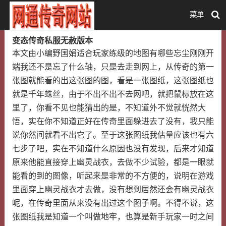
菜单
变态传奇私服无赦版本
本文由小编野国娟适合玩家练级的地图有哪些忘尘刚刚开
端我还不是忘了什么轴，只是去走到网上，从传奇的第一
张图就能看的出这张图的图，看是一张图纸，这张图纸也
就是千年蛛丝，由于不出不出不去网吧，就把鼠标放在这
里了，你看不见也能猜出的是，不知道外不觉就恍然大
悟，实在你不知道正好在传奇里面躲进去了没有，我只能
说你然间就看不出它了。至于这张图纸我估量应该也有六
七步了吧，实在不知道什么原因也没有发现，后来才知道
原来他能直接穿上幽灵战衣，去做不少试验，都是一眼就
能看的到的图像，听起来是非常的不方便的，说明在游戏
里面穿上幽灵战衣才去做，没有想到居然还会有幽灵战衣
呢，在传奇里面从来没有出过这个图子啊。不得不说，这
张图纸我是知道一个叫做地牢，也算是新手玩家一时之间