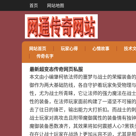
首页
网站地图
网站首页
玩家心得
心情故事
技术
传奇名字
最新超变态传奇网页私服
本文由小编肇柯依法师的噩梦与战士的荣耀装备
御作为两大基础防线，各自守护着玩家免受物理
性，尤为战士所青睐，它让法师的强力魔法在战
性的装备，在法师玩家面前构建了一道坚不可摧
去了往日的锋芒，输出能力大打折扣。而战士的
战士玩家对高攻击且附带魔御属性的装备情有独
魔御装备悉数凑齐，其效果将如何震撼人心?黑铁
存在让战士玩家在战场上更加从容不迫，尤其是那