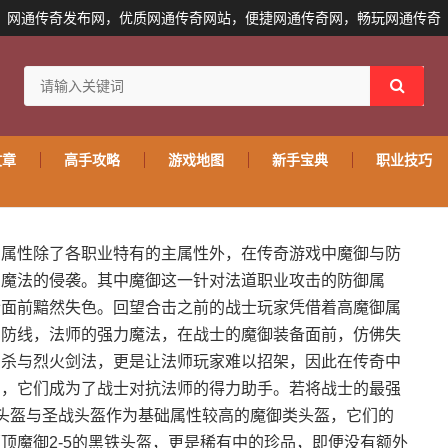
网通传奇发布网，优质网通传奇网站，便捷网通传奇网，畅玩网通传奇
文章
高手攻略
游戏地图
新手宝典
职业技巧
的属性除了各职业特有的主属性外，在传奇游戏中魔御与防
与魔法的侵袭。其中魔御这一针对法道职业攻击的防御属
士面前黯然失色。回望合击之前的战士玩家凭借着高魔御属
的防线，法师的强力魔法，在战士的魔御装备面前，仿佛失
刺杀与烈火剑法，更是让法师玩家难以招架，因此在传奇中
钟，它们成为了战士对抗法师的得力助手。若将战士的最强
头盔与圣战头盔作为基础属性较高的魔御类头盔，它们的
顶魔御2-5的黑铁头盔，更是稀有中的珍品，即便没有额外