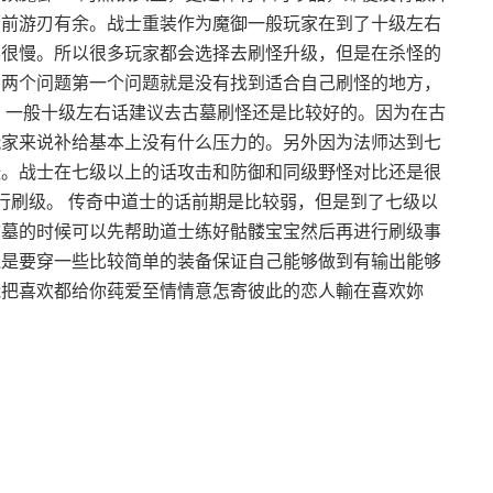
面前游刃有余。战士重装作为魔御一般玩家在到了十级左右
得很慢。所以很多玩家都会选择去刷怪升级，但是在杀怪的
在两个问题第一个问题就是没有找到适合自己刷怪的地方，
 一般十级左右话建议去古墓刷怪还是比较好的。因为在古
玩家来说补给基本上没有什么压力的。另外因为法师达到七
怪。战士在七级以上的话攻击和防御和同级野怪对比还是很
行刷级。 传奇中道士的话前期是比较弱，但是到了七级以
古墓的时候可以先帮助道士练好骷髅宝宝然后再进行刷级事
还是要穿一些比较简单的装备保证自己能够做到有输出能够
能把喜欢都给你莼爱至情情意怎寄彼此的恋人輸在喜欢妳