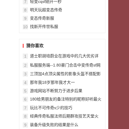
轻变cqsf刚开一秒
7
明天玩超变态传奇
8
变态传奇新服
9
找新开传世私服
10
猜你喜欢
道士职胡培蔚业在游戏中的几大优劣详
1
细分析
私服服务端--1.80豪门合击中变传奇sf网
2
站极品星王40
三顶加4点顶尖属性的影象头盔不搭配影
3
象套装照样牛
那年我18岁那年我才大一
4
游戏网站不断努力于进步后果
5
180给男朋友的备注特别的昵称好听最火
6
男朋友备注昵称大全
玩比不可传奇s少的技巧
7
经典传奇私服法师后期群攻技艺天堂火
8
最实在
装备升级失败的结果是什么
9